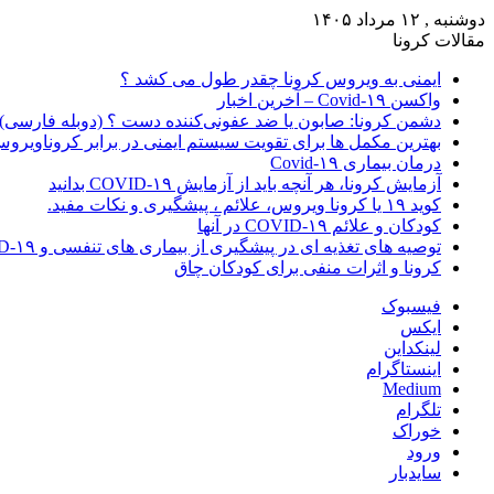
دوشنبه , ۱۲ مرداد ۱۴۰۵
مقالات کرونا
ایمنی به ویروس کرونا چقدر طول می کشد ؟
واکسن Covid-۱۹ – آخرین اخبار
دشمن کرونا: صابون یا ضد عفونی‌کننده دست ؟ (دوبله فارسی)
بهترین مکمل ها برای تقویت سیستم ایمنی در برابر کروناویرو
درمان بیماری Covid-۱۹
آزمایش کرونا، هر آنچه باید از آزمایش COVID-۱۹ بدانید
کوید ۱۹ یا کرونا ویروس، علائم ، پیشگیری و نکات مفید.
کودکان و علائم COVID-۱۹ در آنها
توصیه های تغذیه ای در پیشگیری از بیماری های تنفسی و COVID-۱۹
کرونا و اثرات منفی برای کودکان چاق
فیسبوک
ایکس
لینکداین
اینستاگرام
Medium
تلگرام
خوراک
ورود
سایدبار