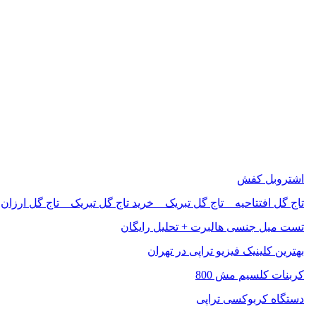
اشتروبل کفش
تاج گل افتتاحیه _ تاج گل تبریک _ خرید تاج گل تبریک _ تاج گل ارزان
تست میل جنسی هالبرت + تحلیل رایگان
بهترین کلینیک فیزیو تراپی در تهران
کربنات کلسیم مش 800
دستگاه کربوکسی تراپی