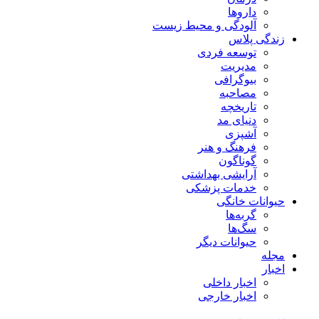
داروها
آلودگی و محیط زیست
زندگی پلاس
توسعه فردی
مدیریت
بیوگرافی
مصاحبه
تاریخچه
دنیای مد
آشپزی
فرهنگ و هنر
گوناگون
آرایشی بهداشتی
خدمات پزشکی
حیوانات خانگی
گربه‌ها
سگ‌ها
حیوانات دیگر
مجله
اخبار
اخبار داخلی
اخبار خارجی