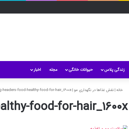
زندگی پلاس
حیوانات خانگی
مجله
اخبار
خانه
|
نقش غذاها در نگهداری مو
|
g-headers-food-healthy-food-for-hair_۱۶۰۰x
lthy-food-for-hair_۱۶۰۰x