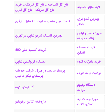
تاج گل افتتاحیه _ تاج گل تبریک _ خرید
ک
ا
ا
m
م
لایه سازان دماوند
تاج گل تبریک _ تاج گل ارزان
ی
گ
بهترین کادو برای
تست میل جنسی هالبرت + تحلیل رایگان
دختر
ن
ر
خرید قسطی لباس
ا
بهترین کلینیک فیزیو تراپی در تهران
زنانه و مردانه
م
قیمت سمعک
کربنات کلسیم مش 800
اتیکن
خرید دایرکت انبوه
دستگاه کربوکسی تراپی
پرستار سالمند در منزل، شرکت خدمات
تیشرت زنانه شیک
پرستاری نیکو حامیان
دستگاه وکیوم
گاز گرفتن گربه
مردانه
خرید چست لید
داروخانه آنلاین پرتودارو
اسکین تکت