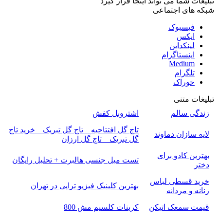
تبلیغات شما می تواند اینجا قرار گیرد
شبکه های اجتماعی
فیسبوک
ایکس
لینکداین
اینستاگرام
Medium
تلگرام
خوراک
تبلیغات متنی
زندگی سالم
اشتروبل کفش
تاج گل افتتاحیه _ تاج گل تبریک _ خرید تاج
لایه سازان دماوند
گل تبریک _ تاج گل ارزان
بهترین کادو برای
تست میل جنسی هالبرت + تحلیل رایگان
دختر
خرید قسطی لباس
بهترین کلینیک فیزیو تراپی در تهران
زنانه و مردانه
قیمت سمعک اتیکن
کربنات کلسیم مش 800