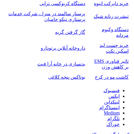
خرید دایرکت انبوه
دستگاه کربوکسی تراپی
پرستار سالمند در منزل، شرکت خدمات
تیشرت زنانه شیک
پرستاری نیکو حامیان
دستگاه وکیوم
گاز گرفتن گربه
مردانه
خرید چست لید
داروخانه آنلاین پرتودارو
اسکین تکت
تاثیر فناوری EMS
بدنسازی در خانه آرا فیت
بر کاهش وزن
کاشت مو در کرج
بوتاکس پنجه کلاغی
فیسبوک
ایکس
لینکداین
اینستاگرام
Medium
تلگرام
خوراک