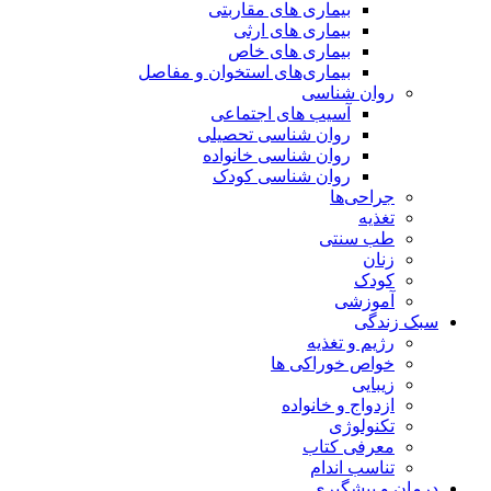
بیماری های مقاربتی
بیماری های ارثی
بیماری های خاص
بیماری‌های استخوان و مفاصل
روان شناسی
آسیب های اجتماعی
روان شناسی تحصیلی
روان شناسی خانواده
روان شناسی کودک
جراحی‌ها
تغذیه
طب سنتی
زنان
کودک
آموزشی
سبک زندگی
رژیم و تغذیه
خواص خوراکی ها
زیبایی
ازدواج و خانواده
تکنولوژی
معرفی کتاب
تناسب اندام
درمان و پیشگیری