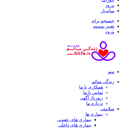
ورود
سایدبار
جستجو برای
تغییر پوسته
ورود
منو
زندگی سالم
همکاری با ما
تماس با ما
رپورتاژ آگهی
درباره ما
سلامتی
بیماری ها
بیماری های عفونی
بیماری های داخلی