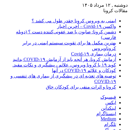
دوشنبه , ۱۲ مرداد ۱۴۰۵
مقالات کرونا
ایمنی به ویروس کرونا چقدر طول می کشد ؟
واکسن Covid-۱۹ – آخرین اخبار
دشمن کرونا: صابون یا ضد عفونی‌کننده دست ؟ (دوبله
فارسی)
بهترین مکمل ها برای تقویت سیستم ایمنی در برابر
کروناویروس
درمان بیماری Covid-۱۹
آزمایش کرونا، هر آنچه باید از آزمایش COVID-۱۹ بدانید
کوید ۱۹ یا کرونا ویروس، علائم ، پیشگیری و نکات مفید.
کودکان و علائم COVID-۱۹ در آنها
توصیه های تغذیه ای در پیشگیری از بیماری های تنفسی و
COVID-۱۹
کرونا و اثرات منفی برای کودکان چاق
فیسبوک
ایکس
لینکداین
اینستاگرام
Medium
تلگرام
خوراک