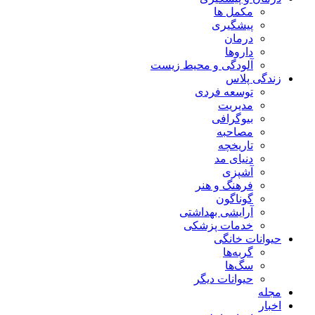
مکمل ها
پیشگیری
درمان
داروها
آلودگی و محیط زیست
زندگی پلاس
توسعه فردی
مدیریت
بیوگرافی
مصاحبه
تاریخچه
دنیای مد
آشپزی
فرهنگ و هنر
گوناگون
آرایشی بهداشتی
خدمات پزشکی
حیوانات خانگی
گربه‌ها
سگ‌ها
حیوانات دیگر
مجله
اخبار