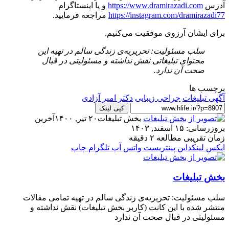
آدرس
https://www.dramirazadi.com
و یا اینستاگرام
https://instagram.com/dramirazadi77
مراجعه فرمایید.
برای ایشان آرزوی موفقیت می‌کنیم.
سلب‌ مسئولیت: تحریریه‌ی زندگی سالم در تهیه‌ این
محتوای تبلیغاتی نقش نداشته و مسئولیتی در قبال
صحت آن ندارد.
برچسب ها
آگهی تبلیغات
جراحی زیبایی
دکتر امیر آزادی
کپی لینک
بخش تبلیغات
۲۰ تیر, ۱۴۰۰
آخرین
بروزرسانی: ۱۵ اسفند, ۱۴۰۳
زمان تقریبی مطالعه ۲ دقیقه
ایکس
لینکداین
پینتریست
واتس آپ
تلگرام
چاپ
بخش تبلیغات
سلب‌ مسئولیت: تحریریه‌ی زندگی سالم در تهیه‌ تمامی مقالات
منتشر شده با این کانت (کاربر بخش تبلیغات) نقش نداشته و
مسئولیتی در قبال صحت آن ندارد