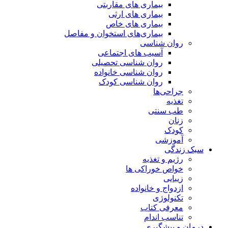
بیماری های مقاربتی
بیماری های ارثی
بیماری های خاص
بیماری‌های استخوان و مفاصل
روان شناسی
آسیب های اجتماعی
روان شناسی تحصیلی
روان شناسی خانواده
روان شناسی کودک
جراحی‌ها
تغذیه
طب سنتی
زنان
کودک
آموزشی
سبک زندگی
رژیم و تغذیه
خواص خوراکی ها
زیبایی
ازدواج و خانواده
تکنولوژی
معرفی کتاب
تناسب اندام
درمان و پیشگیری