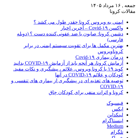
جمعه , ۱۶ مرداد ۱۴۰۵
مقالات کرونا
ایمنی به ویروس کرونا چقدر طول می کشد ؟
واکسن Covid-۱۹ – آخرین اخبار
دشمن کرونا: صابون یا ضد عفونی‌کننده دست ؟ (دوبله
فارسی)
بهترین مکمل ها برای تقویت سیستم ایمنی در برابر
کروناویروس
درمان بیماری Covid-۱۹
آزمایش کرونا، هر آنچه باید از آزمایش COVID-۱۹ بدانید
کوید ۱۹ یا کرونا ویروس، علائم ، پیشگیری و نکات مفید.
کودکان و علائم COVID-۱۹ در آنها
توصیه های تغذیه ای در پیشگیری از بیماری های تنفسی و
COVID-۱۹
کرونا و اثرات منفی برای کودکان چاق
فیسبوک
ایکس
لینکداین
اینستاگرام
Medium
تلگرام
خوراک