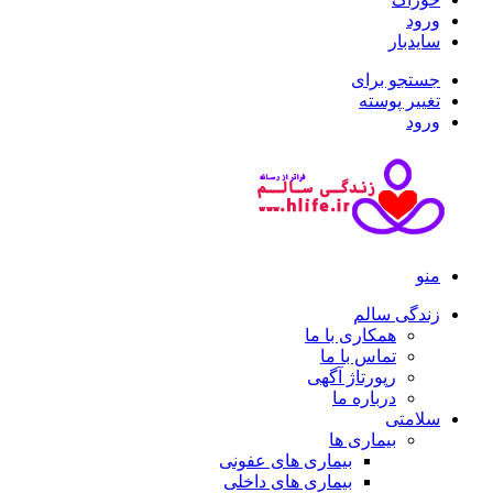
ورود
سایدبار
جستجو برای
تغییر پوسته
ورود
منو
زندگی سالم
همکاری با ما
تماس با ما
رپورتاژ آگهی
درباره ما
سلامتی
بیماری ها
بیماری های عفونی
بیماری های داخلی