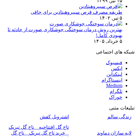
۱۵ تیر, ۱۳۹۹
طریقه مصرف قرص سیپروهپتادین برای چاقی
۵ تیر, ۱۴۰۲
بهترین روش درمان سوختگی جوشکاری صورت از حادثه تا
بهبودی کامل!
۵ خرداد, ۱۴۰۵
شبکه های اجتماعی
فیسبوک
ایکس
لینکداین
اینستاگرام
Medium
تلگرام
خوراک
تبلیغات متنی
زندگی سالم
اشتروبل کفش
تاج گل افتتاحیه _ تاج گل تبریک
لایه سازان دماوند
_ خرید تاج گل تبریک _ تاج گل