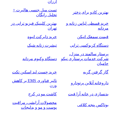
ارزان
تست میل جنسی هالبرت +
بهترین کادو برای دختر
تحلیل رایگان
خرید قسطی لباس زنانه و
بهترین کلینیک فیزیو تراپی در
مردانه
تهران
قیمت سمعک اتیکن
خرید دایرکت انبوه
دستگاه کربوکسی تراپی
تیشرت زنانه شیک
پرستار سالمند در منزل،
شرکت خدمات پرستاری نیکو
دستگاه وکیوم مردانه
حامیان
گاز گرفتن گربه
خرید چست لید اسکین تکت
تاثیر فناوری EMS بر کاهش
داروخانه آنلاین پرتودارو
وزن
بدنسازی در خانه آرا فیت
کاشت مو در کرج
محصولات آرایشی، مراقبت
بوتاکس پنجه کلاغی
پوست و مو و بدلیجات