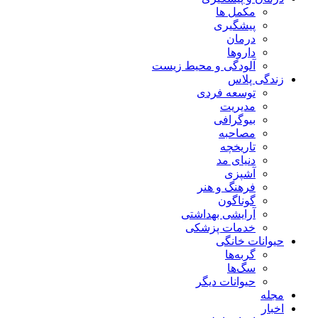
مکمل ها
پیشگیری
درمان
داروها
آلودگی و محیط زیست
زندگی پلاس
توسعه فردی
مدیریت
بیوگرافی
مصاحبه
تاریخچه
دنیای مد
آشپزی
فرهنگ و هنر
گوناگون
آرایشی بهداشتی
خدمات پزشکی
حیوانات خانگی
گربه‌ها
سگ‌ها
حیوانات دیگر
مجله
اخبار