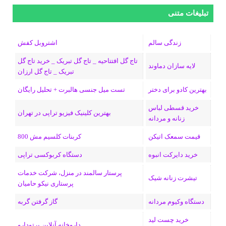
تبلیغات متنی
زندگی سالم
اشتروبل کفش
تاج گل افتتاحیه _ تاج گل تبریک _ خرید تاج گل
لایه سازان دماوند
تبریک _ تاج گل ارزان
بهترین کادو برای دختر
تست میل جنسی هالبرت + تحلیل رایگان
خرید قسطی لباس
بهترین کلینیک فیزیو تراپی در تهران
زنانه و مردانه
قیمت سمعک اتیکن
کربنات کلسیم مش 800
خرید دایرکت انبوه
دستگاه کربوکسی تراپی
پرستار سالمند در منزل، شرکت خدمات
تیشرت زنانه شیک
پرستاری نیکو حامیان
دستگاه وکیوم مردانه
گاز گرفتن گربه
خرید چست لید
داروخانه آنلاین پرتودارو