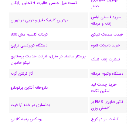
ی
گ
تست میل جنسی هالبرت + تحلیل رایگان
دختر
ن
ر
خرید قسطی لباس
بهترین کلینیک فیزیو تراپی در تهران
زنانه و مردانه
ا
قیمت سمعک اتیکن
کربنات کلسیم مش 800
م
خرید دایرکت انبوه
دستگاه کربوکسی تراپی
پرستار سالمند در منزل، شرکت خدمات پرستاری
تیشرت زنانه شیک
نیکو حامیان
دستگاه وکیوم مردانه
گاز گرفتن گربه
خرید چست لید
داروخانه آنلاین پرتودارو
اسکین تکت
تاثیر فناوری EMS بر
بدنسازی در خانه آرا فیت
کاهش وزن
کاشت مو در کرج
بوتاکس پنجه کلاغی