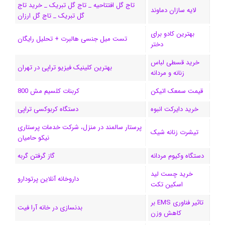
تاج گل افتتاحیه _ تاج گل تبریک _ خرید تاج
لایه سازان دماوند
گل تبریک _ تاج گل ارزان
ک
ا
ا
m
م
بهترین کادو برای
ی
گ
تست میل جنسی هالبرت + تحلیل رایگان
دختر
ن
ر
خرید قسطی لباس
بهترین کلینیک فیزیو تراپی در تهران
زنانه و مردانه
ا
قیمت سمعک اتیکن
کربنات کلسیم مش 800
م
خرید دایرکت انبوه
دستگاه کربوکسی تراپی
پرستار سالمند در منزل، شرکت خدمات پرستاری
تیشرت زنانه شیک
نیکو حامیان
دستگاه وکیوم مردانه
گاز گرفتن گربه
خرید چست لید
داروخانه آنلاین پرتودارو
اسکین تکت
تاثیر فناوری EMS بر
بدنسازی در خانه آرا فیت
کاهش وزن