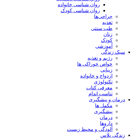
روان شناسی خانواده
روان شناسی کودک
جراحی‌ها
تغذیه
طب سنتی
زنان
کودک
آموزشی
سبک زندگی
رژیم و تغذیه
خواص خوراکی ها
زیبایی
ازدواج و خانواده
تکنولوژی
معرفی کتاب
تناسب اندام
درمان و پیشگیری
مکمل ها
پیشگیری
درمان
داروها
آلودگی و محیط زیست
زندگی پلاس