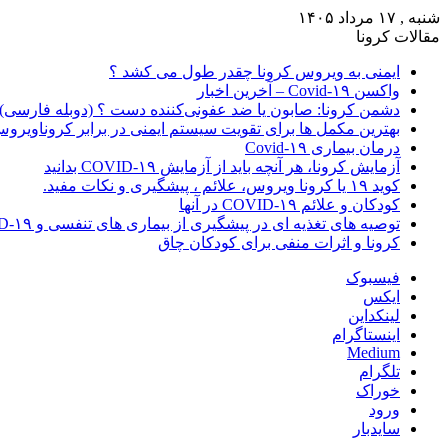
شنبه , ۱۷ مرداد ۱۴۰۵
مقالات کرونا
ایمنی به ویروس کرونا چقدر طول می کشد ؟
واکسن Covid-۱۹ – آخرین اخبار
دشمن کرونا: صابون یا ضد عفونی‌کننده دست ؟ (دوبله فارسی)
بهترین مکمل ها برای تقویت سیستم ایمنی در برابر کروناویرو
درمان بیماری Covid-۱۹
آزمایش کرونا، هر آنچه باید از آزمایش COVID-۱۹ بدانید
کوید ۱۹ یا کرونا ویروس، علائم ، پیشگیری و نکات مفید.
کودکان و علائم COVID-۱۹ در آنها
توصیه های تغذیه ای در پیشگیری از بیماری های تنفسی و COVID-۱۹
کرونا و اثرات منفی برای کودکان چاق
فیسبوک
ایکس
لینکداین
اینستاگرام
Medium
تلگرام
خوراک
ورود
سایدبار