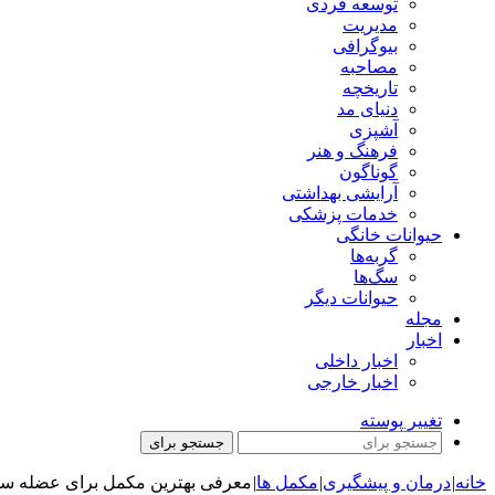
توسعه فردی
مدیریت
بیوگرافی
مصاحبه
تاریخچه
دنیای مد
آشپزی
فرهنگ و هنر
گوناگون
آرایشی بهداشتی
خدمات پزشکی
حیوانات خانگی
گربه‌ها
سگ‌ها
حیوانات دیگر
مجله
اخبار
اخبار داخلی
اخبار خارجی
تغییر پوسته
جستجو برای
خانه
|
درمان و پیشگیری
|
مکمل ها
|
معرفی بهترین مکمل برای عضله س