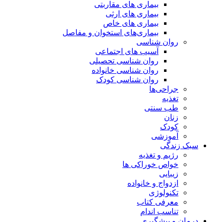
بیماری های مقاربتی
بیماری های ارثی
بیماری های خاص
بیماری‌های استخوان و مفاصل
روان شناسی
آسیب های اجتماعی
روان شناسی تحصیلی
روان شناسی خانواده
روان شناسی کودک
جراحی‌ها
تغذیه
طب سنتی
زنان
کودک
آموزشی
سبک زندگی
رژیم و تغذیه
خواص خوراکی ها
زیبایی
ازدواج و خانواده
تکنولوژی
معرفی کتاب
تناسب اندام
درمان و پیشگیری