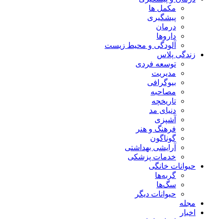
مکمل ها
پیشگیری
درمان
داروها
آلودگی و محیط زیست
زندگی پلاس
توسعه فردی
مدیریت
بیوگرافی
مصاحبه
تاریخچه
دنیای مد
آشپزی
فرهنگ و هنر
گوناگون
آرایشی بهداشتی
خدمات پزشکی
حیوانات خانگی
گربه‌ها
سگ‌ها
حیوانات دیگر
مجله
اخبار