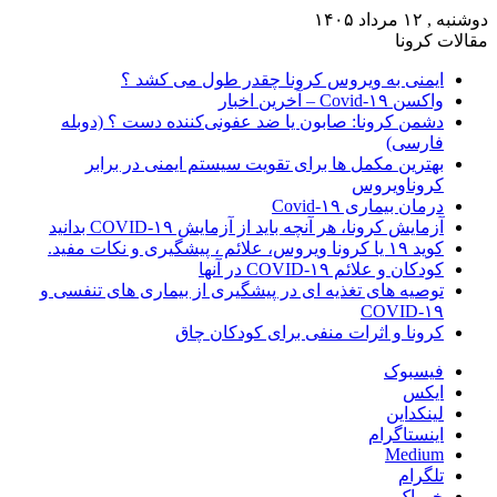
دوشنبه , ۱۲ مرداد ۱۴۰۵
مقالات کرونا
ایمنی به ویروس کرونا چقدر طول می کشد ؟
واکسن Covid-۱۹ – آخرین اخبار
دشمن کرونا: صابون یا ضد عفونی‌کننده دست ؟ (دوبله
فارسی)
بهترین مکمل ها برای تقویت سیستم ایمنی در برابر
کروناویروس
درمان بیماری Covid-۱۹
آزمایش کرونا، هر آنچه باید از آزمایش COVID-۱۹ بدانید
کوید ۱۹ یا کرونا ویروس، علائم ، پیشگیری و نکات مفید.
کودکان و علائم COVID-۱۹ در آنها
توصیه های تغذیه ای در پیشگیری از بیماری های تنفسی و
COVID-۱۹
کرونا و اثرات منفی برای کودکان چاق
فیسبوک
ایکس
لینکداین
اینستاگرام
Medium
تلگرام
خوراک