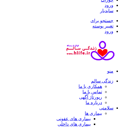
ورود
سایدبار
جستجو برای
تغییر پوسته
ورود
منو
زندگی سالم
همکاری با ما
تماس با ما
رپورتاژ آگهی
درباره ما
سلامتی
بیماری ها
بیماری های عفونی
بیماری های داخلی