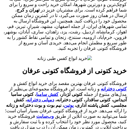
کوچک‌ترین و دورترین شهرها، امکان خرید راحت و سریع را برای
شما فراهم کرده است. برای مشتریان عزیز در
تهران
و
کرج
،
ارسال در همان روز صورت می‌گیرد، تا در کمترین زمان ممکن
محصول خود را دریافت کنید. همچنین، این فروشگاه ارسال به
تمامی شهرهای ایران، از جمله اصفهان، مشهد، شیراز، تبریز، قم،
اهواز، کرمانشاه، اردبیل، رشت، یزد، زاهدان، ساری، آبادان، بوشهر،
قزوین، خرم‌آباد، ارومیه، سنندج، زنجان و تمامی نقاط کشور را به
طور سریع و مطمئن انجام می‌دهد. خریدی آسان و سریع از
فروشگاه کتونی عرفان را تجربه کنید.
خرید کتونی از فروشگاه کتونی عرفان
فروشگاه کتونی عرفان بهترین مقصد برای خرید انواع کفش و
کتونی دخترانه
و زنانه است. این فروشگاه مجموعه‌ای بی‌نظیر از
مدل‌های متنوع از جمله
کتونی لژدار،
کفش سامبا
، کتونی سامبا
آدیداس، کتونی ساقدار، کتونی دخترانه،
دمپایی دخترانه
، کفش
مجلسی، کفش پاشنه اداری،
پوتین
، نیم بوت و بوت دخترانه و زنانه
را ارائه می‌دهد. خرید از فروشگاه کتونی عرفان بسیار آسان است؛
شما می‌توانید به صورت آنلاین از طریق
وب‌سایت
فروشگاه خرید
کنید، محصول مورد نظر خود را انتخاب کرده و با ثبت سفارش و
پرداخت آنلاین، در کمترین زمان ممکن آن را درب منزل دریافت