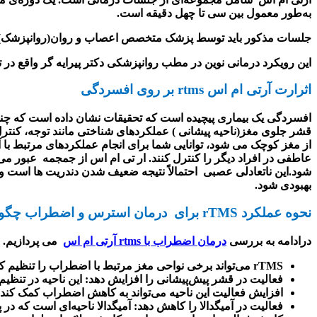
به‌طور معمول بین سی تا چهل دقیقه است
.
جلسات مذکور باید توسط پزشک متخصص اعصاب و روان(روانپزشک)
این رویکرد درمانی نوین در مطب روانپزشکی دکتر پیرایه گر واقع در ت
اثرارت آرتی ام اس
rtms
بر روی افسردگی
افسردگی یک بیماری پیچیده است که تحقیقات نشان داده است که چندی
قشر جلوی مغز(ناحیه پیشانی ) عملکردهای شناختی مانند توجه، کن
از مغز کوچک می شود، توانایی شما برای انجام عملکردهای مرتبط با
عاطفی در افراد دیگر را کنترل کنند. ار تی ام اس از جمجمه عبور می
شود.این ناتعادلی عصبی احتمالاً نتیجه ضعیف شدن دندریت ها است ون
بهبودی شود
.
نحوه عملکرد
rTMS
برای درمان استرس و اضطراب چگو
درادامه به بررسی
درمان اضطراب با rtms آرتی ام اس
می پردازیم.
rTMS
می‌تواند برخی نواحی مغز مرتبط با اضطراب را تنظیم کن
فعالیت در قشر پیش‌پیشانی را افزایش دهد: این ناحیه در تنظی
افزایش فعالیت این ناحیه می‌تواند به کاهش اضطراب کمک کند
فعالیت در آمیگدالا را کاهش دهد: آمیگدالا ناحیه‌ای است که 