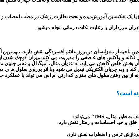
یا یک «تکنسین آموزش‌دیده و تحت‌ نظارت پزشک در مطب اعصاب و ر
هران مرزداران با رعایت نکات درمانی انجام میشود.
ن ناحیه از مغزانسان در بروز علائم افسردگی نقش دارند، مهمترین آ
ترل تکانه و واکنش های عاطفی را مدیریت می کنند.میزان کوچک شدن
 آن بخش خاص کاهش می یابد. به عنوان مثال، آمیگدال و قشر جلوی مغ
 کند و وبه جریان الکتریکی تبدیل می شود وبا اثر برروی سلول ها ی 
ه از بین رفتن سلول های مغزی که ارتی ام اس می تواند با عملکرد خ
نه است؟
د. به طور مثال،
rTMS
می‌تواند
:
م خلق و خو، احساسات و رفتار نقش دارد
.
.
در پردازش ترس و اضطراب نقش دارد
.