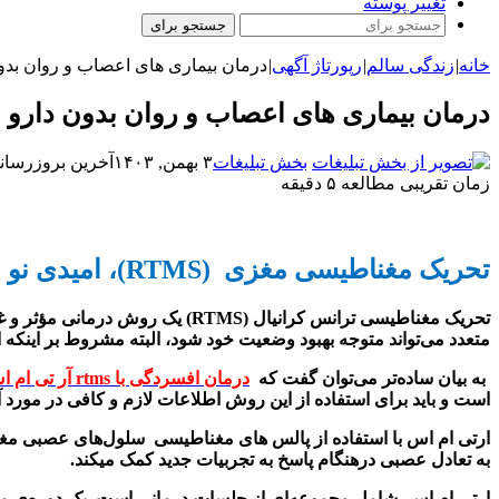
تغییر پوسته
جستجو برای
خانه
|
زندگی سالم
|
رپورتاژ آگهی
|
درمان بیماری های اعصاب و روان بدو
درمان بیماری های اعصاب و روان بدون دارو
بخش تبلیغات
۳ بهمن, ۱۴۰۳
آخرین بروزرسانی: ۲ بهمن, 
زمان تقریبی مطالعه ۵ دقیقه
تحریک مغناطیسی مغز
ی
(RTMS)
، امیدی نو
تحریک مغناطیسی ترانس کرانیال
(RTMS)
یک روش درمانی مؤثر و غ
متعدد می‌تواند متوجه بهبود وضعیت خود شود، البته مشروط بر اینکه
به بیان ساده‌تر می‌توان گفت که
درمان افسردگی با
rtms
آر تی ام ا
است و باید برای استفاده از این روش اطلاعات لازم و کافی در مورد
ارتی ام اس با استفاده از پالس های مغناطیسی سلول‌های عصبی مغز 
به تعادل عصبی درهنگام پاسخ به تجربیات جدید کمک میکند
.
ارتی ام اس شامل مجموعه‌ای از جلسات درمانی است. یک دوره‌ی م