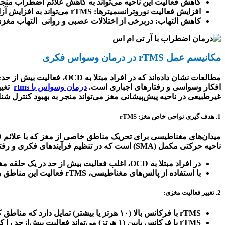
کاهش فعالیت این ناحیه می‌تواند به کاهش علائم اضطراب منج
افزایش فعالیت نوروترانسمیترها
: rTMS
می‌تواند به افزایش آز
کاهش التهاب: دربرخی از اختلالات عصبی و روانی التهاب مغ
مکانیسم عمل
rTMS
در درمان وسواس فکری
مطالعات نشان داده‌اند که در افراد مبتلا به
OCD
، فعالیت بیش از حد
افکار وسواسی و رفتارهای اجباری است.
درمان وسواس با rtms
تغیی
غیرطبیعی در ناحیه پیش‌پیشانی مغز می‌تواند منجر به بهبود کنترل 
1.
هدف‌ گیری نواحی خاص مغز
: rTMS
میدان‌های مغناطیسی برای تحریک مناطق خاصی از مغز که با علائم
OCD
ناحیه حرکتی مکمل
(SMA)
است که در تنظیم فرآیندهای فکری و رفت
در افراد مبتلا به
OCD
، اغلب فعالیت بیش از حد در یک حلقه مغز
با استفاده از پالس‌های مغناطیسی،
rTMS
فعالیت این مناطق را
2.
تغییر فعالیت مغزی
:
rTMS
با فرکانس بالا (۱۰ هرتز یا بیشتر) تمایل دارد که مناطق کم‌فعال مغز را تحریک کند
rTMS
با فرکانس پایین (۱ هرتز) می‌تواند فعالیت بیش‌ازحد را کاهش دهد. برای