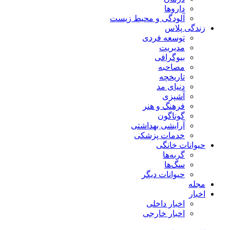
داروها
آلودگی و محیط زیست
زندگی پلاس
توسعه فردی
مدیریت
بیوگرافی
مصاحبه
تاریخچه
دنیای مد
آشپزی
فرهنگ و هنر
گوناگون
آرایشی بهداشتی
خدمات پزشکی
حیوانات خانگی
گربه‌ها
سگ‌ها
حیوانات دیگر
مجله
اخبار
اخبار داخلی
اخبار خارجی