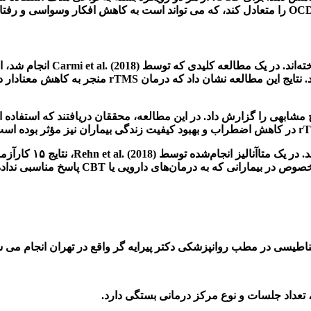
را متعادل کند، که می تواند است به کاهش افکار وسواسی و رفتا
خته‌اند. در یک مطالعه کلیدی که توسط
Carmi et al. (2018)
انجام شد، ا
 نتایج این مطالعه نشان داد که درمان
rTMS
منجر به کاهش معنادار 
ج مشابهی را گزارش داد. در این مطالعه، محققان دریافتند که استفاده ا
در کاهش اضطراب و بهبود کیفیت زندگی بیماران نیز مؤثر بوده اس
اند. در یک متاآنالیز انجام‌شده توسط
Rehn et al. (2018)
، نتایج ۱۵ کارآزمایی تصادفی‌سازی شده مورد بررسی قرار گرفت و مشخص شد که
صوص در بیمارانی که به درمان‌های دارویی یا
CBT
پاسخ مناسبی نداده‌
غناطیسی در مطب روانپزشکی دکتر پیرایه گر واقع در تهران انجام می ش
 تعداد جلسات و نوع مرکز درمانی بستگی دارد
.