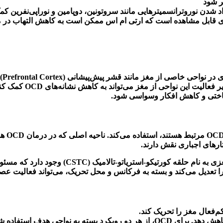
ر شود
اد شدن نوروترانسمیترهایی مانند سروتونین، دوپامین و نوراپی‌نفرین ک
زی قابل مشاهده است که ارتی ام اس ممکن است به کاهش التهاب در 
ی در نواحی خاصی از مغز مانند قشر پیش‌پیشانی
(Prefrontal Cortex)
ر فعالیت این نواحی از مغز می‌تواند به کاهش نشانه‌های
OCD
کمک کن
شناختی و کاهش افکار وسواسی شود
.
مرتبط هستند، استفاده می‌کند. ناحیه اصلی که در درمان
OCD
هد
ارهای اجباری نقش دارند
.
ی به نام حلقه کورتیکو-استریاتو-تالامیک
(CSTC)
وجود دارد که مسئو
 تعدیل می‌کند و بسته به فرکانس و محل تحریک، می‌تواند فعالیت عصبی
.
OCD
، از هر دو رویکرد بسته به نواحی هدف استفاده 