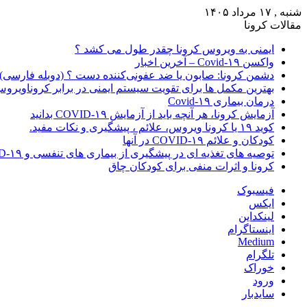
شنبه , ۱۷ مرداد ۱۴۰۵
مقالات کرونا
ایمنی به ویروس کرونا چقدر طول می کشد ؟
واکسن Covid-۱۹ – آخرین اخبار
دشمن کرونا: صابون یا ضد عفونی‌کننده دست ؟ (دوبله فارسی)
بهترین مکمل ها برای تقویت سیستم ایمنی در برابر کروناویرو
درمان بیماری Covid-۱۹
آزمایش کرونا، هر آنچه باید از آزمایش COVID-۱۹ بدانید
کوید ۱۹ یا کرونا ویروس، علائم ، پیشگیری و نکات مفید.
کودکان و علائم COVID-۱۹ در آنها
توصیه های تغذیه ای در پیشگیری از بیماری های تنفسی و COVID-۱۹
کرونا و اثرات منفی برای کودکان چاق
فیسبوک
ایکس
لینکداین
اینستاگرام
Medium
تلگرام
خوراک
ورود
سایدبار