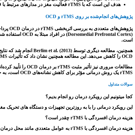
هدف این است که با
rTMS
فعالیت مغز در مدارهای مرتبط با
OCD
پژوهش‌های انجام‌شده بر روی
rTMS
و
OCD
پژوهش‌های متعددی به بررسی اثربخشی
rTMS
در درمان
OCD
پردا
(Dorsomedial Prefrontal Cortex)
در افراد مبتلا به
OCD
استفاده شد.
است
.
همچنین، مطالعه دیگری توسط
Berlim et al. (2013)
انجام شد که نتای
OCD
را کاهش می‌دهد. این مطالعه همچنین نشان داد که تأثیرات
rTMS
مطالعات مروری نیز تأثیر مثبت
rTMS
بر درمان
OCD
را تأیید کرده‌
rTMS
یک روش درمانی مؤثر برای کاهش نشانه‌های
OCD
است، به خ
سوالات متداول
کجا میتونیم این رویکرد درمان رو انجام بدیم؟
این رویکرد درمانی را با به روزترین تجهیزات و دستگاه های تحریک م
هزینه درمان افسردگی با
rTMS
چقدر است؟
هزینه درمان افسردگی با
rTMS
به عوامل متعددی مانند محل درمان،