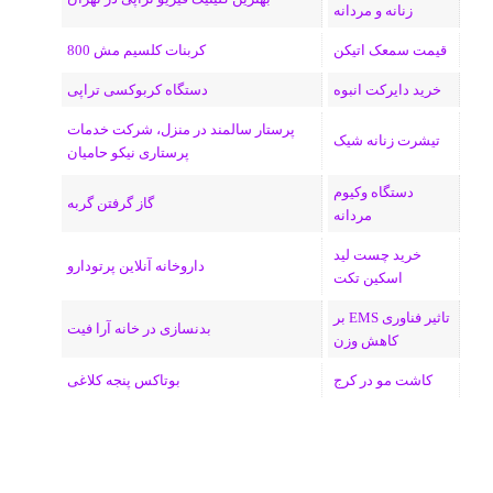
زنانه و مردانه
قیمت سمعک اتیکن
کربنات کلسیم مش 800
خرید دایرکت انبوه
دستگاه کربوکسی تراپی
پرستار سالمند در منزل، شرکت خدمات
تیشرت زنانه شیک
پرستاری نیکو حامیان
دستگاه وکیوم
گاز گرفتن گربه
مردانه
خرید چست لید
داروخانه آنلاین پرتودارو
اسکین تکت
تاثیر فناوری EMS بر
بدنسازی در خانه آرا فیت
کاهش وزن
کاشت مو در کرج
بوتاکس پنجه کلاغی