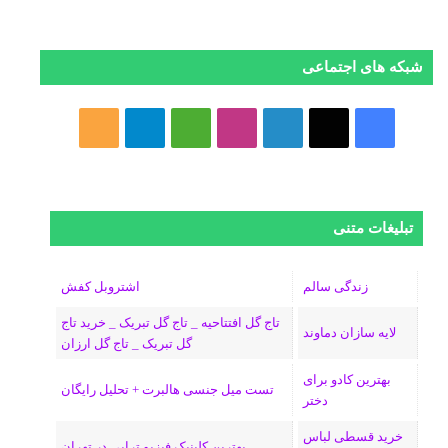
شبکه های اجتماعی
فیسبوک
ایکس
لینکداین
اینستاگرام
Medium
تلگرام
خوراک
تبلیغات متنی
زندگی سالم
اشتروبل کفش
تاج گل افتتاحیه _ تاج گل تبریک _ خرید تاج
لایه سازان دماوند
گل تبریک _ تاج گل ارزان
بهترین کادو برای
تست میل جنسی هالبرت + تحلیل رایگان
دختر
خرید قسطی لباس
بهترین کلینیک فیزیو تراپی در تهران