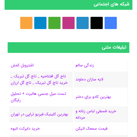
شبکه های اجتماعی
فیسبوک
ایکس
لینکداین
اینستاگرام
Medium
تلگرام
خوراک
تبلیغات متنی
زندگی سالم
اشتروبل کفش
تاج گل افتتاحیه _ تاج گل تبریک _
لایه سازان دماوند
خرید تاج گل تبریک _ تاج گل ارزان
تست میل جنسی هالبرت + تحلیل
بهترین کادو برای دختر
رایگان
خرید قسطی لباس زنانه و
بهترین کلینیک فیزیو تراپی در تهران
مردانه
قیمت سمعک اتیکن
خرید دایرکت انبوه