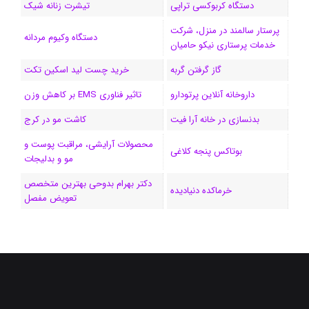
دستگاه کربوکسی تراپی
تیشرت زنانه شیک
پرستار سالمند در منزل، شرکت
دستگاه وکیوم مردانه
خدمات پرستاری نیکو حامیان
گاز گرفتن گربه
خرید چست لید اسکین تکت
داروخانه آنلاین پرتودارو
تاثیر فناوری EMS بر کاهش وزن
بدنسازی در خانه آرا فیت
کاشت مو در کرج
محصولات آرایشی، مراقبت پوست و
بوتاکس پنجه کلاغی
مو و بدلیجات
دکتر بهرام بدوحی بهترین متخصص
خرماکده دنیادیده
تعویض مفصل
فیسبوک
ایکس
لینکداین
اینستاگرام
Medium
تلگرام
خوراک