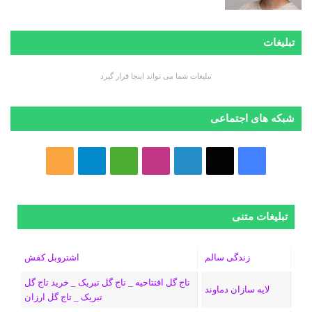
تبلیغات
تبلیغات شما می تواند اینجا قرار گیرد
شبکه های اجتماعی
فیسبوک
ایکس
لینکداین
اینستاگرام
Medium
تلگرام
خوراک
تبلیغات متنی
زندگی سالم
اشتروبل کفش
تاج گل افتتاحیه _ تاج گل تبریک _ خرید تاج گل
لایه سازان دماوند
تبریک _ تاج گل ارزان