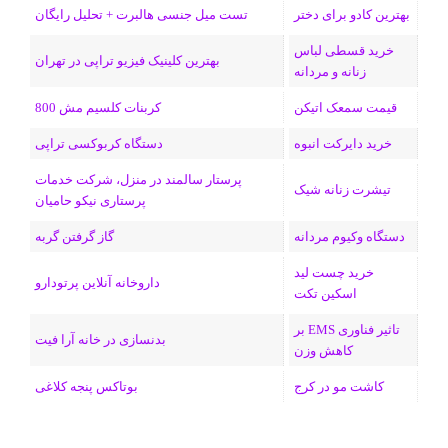
بهترین کادو برای دختر
تست میل جنسی هالبرت + تحلیل رایگان
خرید قسطی لباس
بهترین کلینیک فیزیو تراپی در تهران
زنانه و مردانه
قیمت سمعک اتیکن
کربنات کلسیم مش 800
خرید دایرکت انبوه
دستگاه کربوکسی تراپی
پرستار سالمند در منزل، شرکت خدمات
تیشرت زنانه شیک
پرستاری نیکو حامیان
دستگاه وکیوم مردانه
گاز گرفتن گربه
خرید چست لید
داروخانه آنلاین پرتودارو
اسکین تکت
تاثیر فناوری EMS بر
بدنسازی در خانه آرا فیت
کاهش وزن
کاشت مو در کرج
بوتاکس پنجه کلاغی