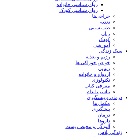
روان شناسی خانواده
روان شناسی کودک
جراحی‌ها
تغذیه
طب سنتی
زنان
کودک
آموزشی
سبک زندگی
رژیم و تغذیه
خواص خوراکی ها
زیبایی
ازدواج و خانواده
تکنولوژی
معرفی کتاب
تناسب اندام
درمان و پیشگیری
مکمل ها
پیشگیری
درمان
داروها
آلودگی و محیط زیست
زندگی پلاس