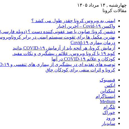
چهارشنبه , ۱۴ مرداد ۱۴۰۵
مقالات کرونا
ایمنی به ویروس کرونا چقدر طول می کشد ؟
واکسن Covid-۱۹ – آخرین اخبار
دشمن کرونا: صابون یا ضد عفونی‌کننده دست ؟ (دوبله فارسی)
بهترین مکمل ها برای تقویت سیستم ایمنی در برابر کروناویرو
درمان بیماری Covid-۱۹
آزمایش کرونا، هر آنچه باید از آزمایش COVID-۱۹ بدانید
کوید ۱۹ یا کرونا ویروس، علائم ، پیشگیری و نکات مفید.
کودکان و علائم COVID-۱۹ در آنها
توصیه های تغذیه ای در پیشگیری از بیماری های تنفسی و COVID-۱۹
کرونا و اثرات منفی برای کودکان چاق
فیسبوک
ایکس
لینکداین
اینستاگرام
Medium
تلگرام
خوراک
ورود
سایدبار