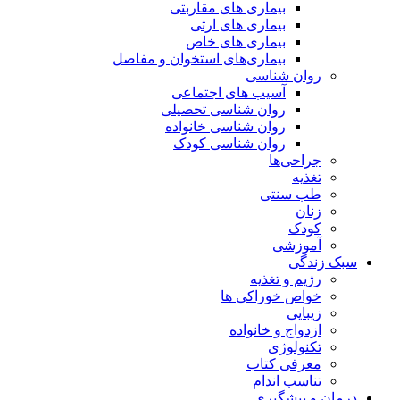
بیماری های مقاربتی
بیماری های ارثی
بیماری های خاص
بیماری‌های استخوان و مفاصل
روان شناسی
آسیب های اجتماعی
روان شناسی تحصیلی
روان شناسی خانواده
روان شناسی کودک
جراحی‌ها
تغذیه
طب سنتی
زنان
کودک
آموزشی
سبک زندگی
رژیم و تغذیه
خواص خوراکی ها
زیبایی
ازدواج و خانواده
تکنولوژی
معرفی کتاب
تناسب اندام
درمان و پیشگیری