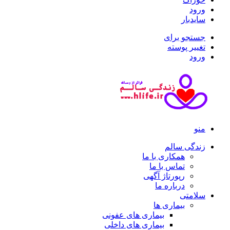
ورود
سایدبار
جستجو برای
تغییر پوسته
ورود
منو
زندگی سالم
همکاری با ما
تماس با ما
رپورتاژ آگهی
درباره ما
سلامتی
بیماری ها
بیماری های عفونی
بیماری های داخلی