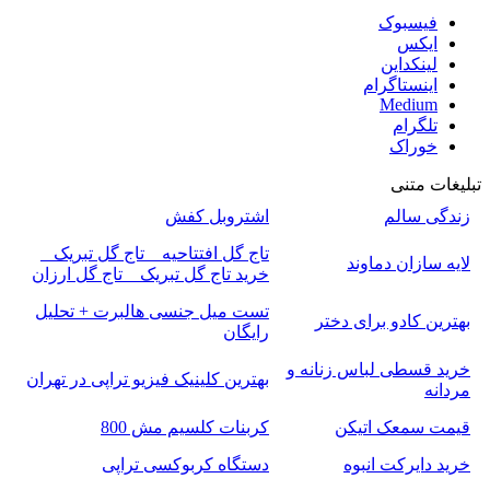
فیسبوک
ایکس
لینکداین
اینستاگرام
Medium
تلگرام
خوراک
تبلیغات متنی
زندگی سالم
اشتروبل کفش
تاج گل افتتاحیه _ تاج گل تبریک _
لایه سازان دماوند
خرید تاج گل تبریک _ تاج گل ارزان
تست میل جنسی هالبرت + تحلیل
بهترین کادو برای دختر
رایگان
خرید قسطی لباس زنانه و
بهترین کلینیک فیزیو تراپی در تهران
مردانه
قیمت سمعک اتیکن
کربنات کلسیم مش 800
خرید دایرکت انبوه
دستگاه کربوکسی تراپی