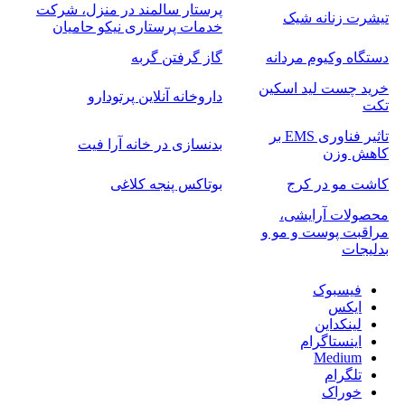
پرستار سالمند در منزل، شرکت
تیشرت زنانه شیک
خدمات پرستاری نیکو حامیان
دستگاه وکیوم مردانه
گاز گرفتن گربه
خرید چست لید اسکین
داروخانه آنلاین پرتودارو
تکت
تاثیر فناوری EMS بر
بدنسازی در خانه آرا فیت
کاهش وزن
کاشت مو در کرج
بوتاکس پنجه کلاغی
محصولات آرایشی،
مراقبت پوست و مو و
بدلیجات
فیسبوک
ایکس
لینکداین
اینستاگرام
Medium
تلگرام
خوراک