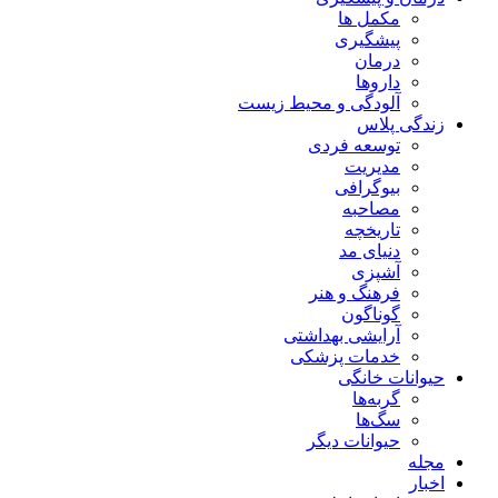
مکمل ها
پیشگیری
درمان
داروها
آلودگی و محیط زیست
زندگی پلاس
توسعه فردی
مدیریت
بیوگرافی
مصاحبه
تاریخچه
دنیای مد
آشپزی
فرهنگ و هنر
گوناگون
آرایشی بهداشتی
خدمات پزشکی
حیوانات خانگی
گربه‌ها
سگ‌ها
حیوانات دیگر
مجله
اخبار