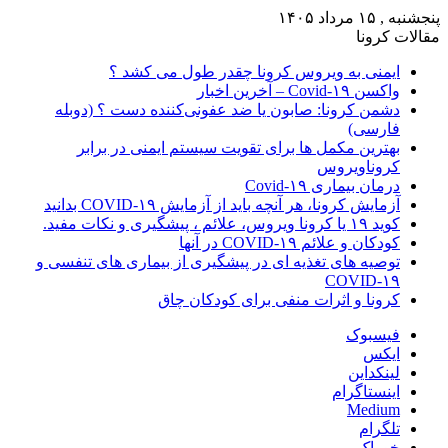
پنجشنبه , ۱۵ مرداد ۱۴۰۵
مقالات کرونا
ایمنی به ویروس کرونا چقدر طول می کشد ؟
واکسن Covid-۱۹ – آخرین اخبار
دشمن کرونا: صابون یا ضد عفونی‌کننده دست ؟ (دوبله
فارسی)
بهترین مکمل ها برای تقویت سیستم ایمنی در برابر
کروناویروس
درمان بیماری Covid-۱۹
آزمایش کرونا، هر آنچه باید از آزمایش COVID-۱۹ بدانید
کوید ۱۹ یا کرونا ویروس، علائم ، پیشگیری و نکات مفید.
کودکان و علائم COVID-۱۹ در آنها
توصیه های تغذیه ای در پیشگیری از بیماری های تنفسی و
COVID-۱۹
کرونا و اثرات منفی برای کودکان چاق
فیسبوک
ایکس
لینکداین
اینستاگرام
Medium
تلگرام
خوراک