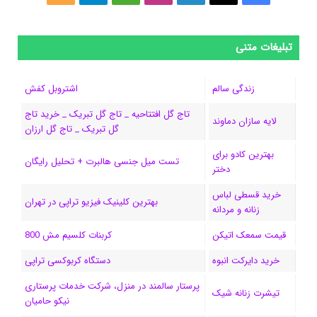
ی
ی
ی
ی
e
ل
و
س
ک
ن
ن
d
گ
ر
تبلیغات متنی
ب
س
ک
س
i
ر
ا
زندگی سالم
اشتروبل کفش
و
د
ت
u
ا
ک
تاج گل افتتاحیه _ تاج گل تبریک _ خرید تاج
لایه سازان دماوند
گل تبریک _ تاج گل ارزان
ک
ا
ا
m
م
بهترین کادو برای
ی
گ
تست میل جنسی هالبرت + تحلیل رایگان
دختر
ن
ر
خرید قسطی لباس
بهترین کلینیک فیزیو تراپی در تهران
زنانه و مردانه
ا
قیمت سمعک اتیکن
کربنات کلسیم مش 800
م
خرید دایرکت انبوه
دستگاه کربوکسی تراپی
پرستار سالمند در منزل، شرکت خدمات پرستاری
تیشرت زنانه شیک
نیکو حامیان