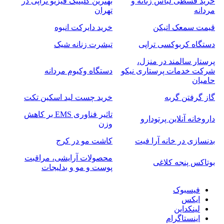
خرید قسطی لباس زنانه و
بهترین کلینیک فیزیو تراپی در
مردانه
تهران
قیمت سمعک اتیکن
خرید دایرکت انبوه
دستگاه کربوکسی تراپی
تیشرت زنانه شیک
پرستار سالمند در منزل،
شرکت خدمات پرستاری نیکو
دستگاه وکیوم مردانه
حامیان
گاز گرفتن گربه
خرید چست لید اسکین تکت
تاثیر فناوری EMS بر کاهش
داروخانه آنلاین پرتودارو
وزن
بدنسازی در خانه آرا فیت
کاشت مو در کرج
محصولات آرایشی، مراقبت
بوتاکس پنجه کلاغی
پوست و مو و بدلیجات
فیسبوک
ایکس
لینکداین
اینستاگرام