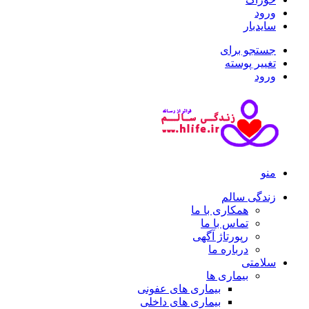
ورود
سایدبار
جستجو برای
تغییر پوسته
ورود
منو
زندگی سالم
همکاری با ما
تماس با ما
رپورتاژ آگهی
درباره ما
سلامتی
بیماری ها
بیماری های عفونی
بیماری های داخلی