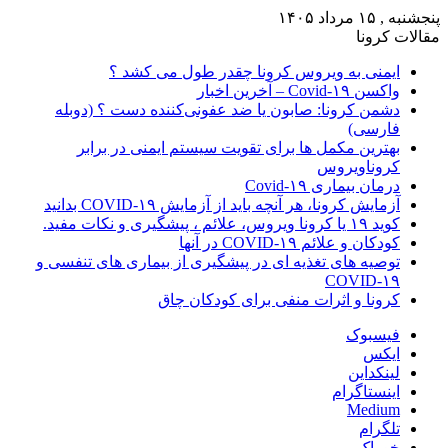
پنجشنبه , ۱۵ مرداد ۱۴۰۵
مقالات کرونا
ایمنی به ویروس کرونا چقدر طول می کشد ؟
واکسن Covid-۱۹ – آخرین اخبار
دشمن کرونا: صابون یا ضد عفونی‌کننده دست ؟ (دوبله
فارسی)
بهترین مکمل ها برای تقویت سیستم ایمنی در برابر
کروناویروس
درمان بیماری Covid-۱۹
آزمایش کرونا، هر آنچه باید از آزمایش COVID-۱۹ بدانید
کوید ۱۹ یا کرونا ویروس، علائم ، پیشگیری و نکات مفید.
کودکان و علائم COVID-۱۹ در آنها
توصیه های تغذیه ای در پیشگیری از بیماری های تنفسی و
COVID-۱۹
کرونا و اثرات منفی برای کودکان چاق
فیسبوک
ایکس
لینکداین
اینستاگرام
Medium
تلگرام
خوراک