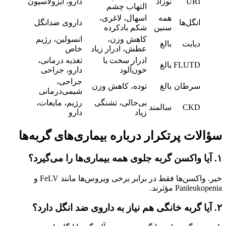
URI
نوزاد
دارو، ایزولاسیون
التهاب چشم
همه
اسهال، لاغری،
انگل‌ها
داروی ضدانگل
سنین
شکم بادکرده
کاهش وزن،
انسولین، رژیم
دیابت
بالغ
عطش، ادرار زیاد
خاص
ادرار سخت یا
تغذیه درمانی،
FLUTD
بالغ
خون‌آلود
دارو، جراحی
جراحی،
سرطان
بالغ
توده، کاهش وزن
شیمی‌درمانی
بی‌حالی، تشنگی
رژیم، مایعات،
CKD
سالمند
زیاد
دارو
سؤالات پرتکرار درباره بیماری‌های گربه‌ها
۱. آیا واکسن گربه جلوی همه بیماری‌ها را می‌گیرد؟
خیر. واکسن‌ها فقط در برابر برخی ویروس‌ها مانند FeLV و
Panleukopenia مؤثرند.
۲. آیا گربه خانگی هم نیاز به داروی ضد انگل دارد؟