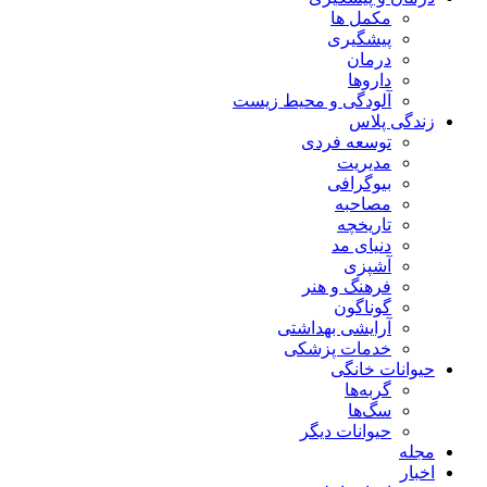
مکمل ها
پیشگیری
درمان
داروها
آلودگی و محیط زیست
زندگی پلاس
توسعه فردی
مدیریت
بیوگرافی
مصاحبه
تاریخچه
دنیای مد
آشپزی
فرهنگ و هنر
گوناگون
آرایشی بهداشتی
خدمات پزشکی
حیوانات خانگی
گربه‌ها
سگ‌ها
حیوانات دیگر
مجله
اخبار