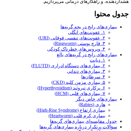
هشداردهنده، و راهکارهای درمانی می‌پردازیم.
جدول محتوا
بیماری‌های رایج در بچه‌ گربه‌ها
۱. عفونت‌های انگلی
۲. عفونت‌های تنفسی فوقانی (URI)
۳. قارچ پوستی (Ringworm)
۴. ویروس‌های خطرناک کودکی
بیماری‌های رایج در گربه‌های بالغ
۱. دیابت
۲. بیماری‌های دستگاه ادراری (FLUTD)
۳. بیماری‌های دندانی
۴. سرطان‌ها
۵. بیماری مزمن کلیه (CKD)
۶. پرکاری تیروئید (Hyperthyroidism)
۷. بیماری‌های قلبی (HCM)
بیماری‌های خاص دیگر
هاری (Rabies)
بیماری ارتفاع (High-Rise Syndrome)
بیماری کرم قلب (Heartworm)
جدول مقایسه‌ای بیماری‌های گربه‌ها
سؤالات پرتکرار درباره بیماری‌های گربه‌ها