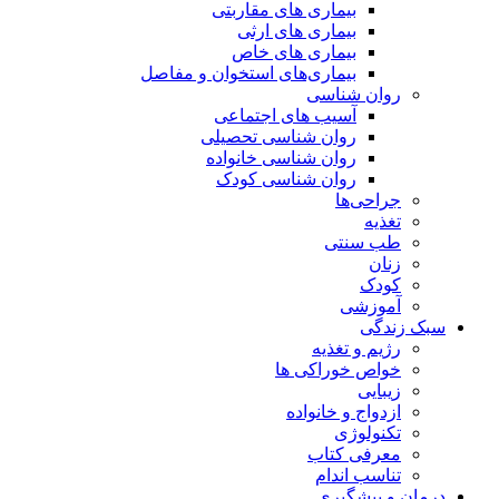
بیماری های مقاربتی
بیماری های ارثی
بیماری های خاص
بیماری‌های استخوان و مفاصل
روان شناسی
آسیب های اجتماعی
روان شناسی تحصیلی
روان شناسی خانواده
روان شناسی کودک
جراحی‌ها
تغذیه
طب سنتی
زنان
کودک
آموزشی
سبک زندگی
رژیم و تغذیه
خواص خوراکی ها
زیبایی
ازدواج و خانواده
تکنولوژی
معرفی کتاب
تناسب اندام
درمان و پیشگیری