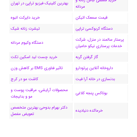
خرید قسطی لباس زنانه و
بهترین کلینیک فیزیو تراپی در تهران
مردانه
ا
قیمت سمعک اتیکن
خرید دایرکت انبوه
م
دستگاه کربوکسی تراپی
تیشرت زنانه شیک
پرستار سالمند در منزل، شرکت
دستگاه وکیوم مردانه
خدمات پرستاری نیکو حامیان
گاز گرفتن گربه
خرید چست لید اسکین تکت
داروخانه آنلاین پرتودارو
تاثیر فناوری EMS بر کاهش وزن
بدنسازی در خانه آرا فیت
کاشت مو در کرج
محصولات آرایشی، مراقبت پوست و
بوتاکس پنجه کلاغی
مو و بدلیجات
دکتر بهرام بدوحی بهترین متخصص
خرماکده دنیادیده
تعویض مفصل