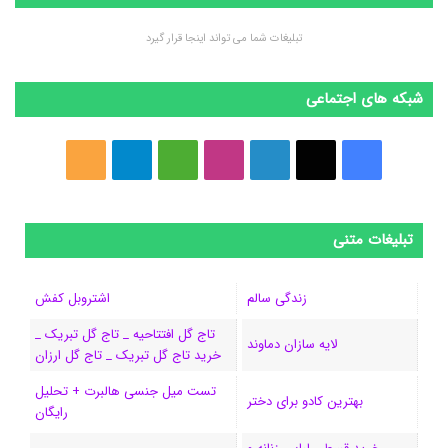
تبلیغات شما می تواند اینجا قرار گیرد
شبکه های اجتماعی
ف
ا
ل
ا
M
ت
خ
ی
ی
ی
ی
e
ل
و
س
ک
ن
ن
d
گ
ر
تبلیغات متنی
ب
س
ک
س
i
ر
ا
زندگی سالم
اشتروبل کفش
و
د
ت
u
ا
ک
تاج گل افتتاحیه _ تاج گل تبریک _
لایه سازان دماوند
خرید تاج گل تبریک _ تاج گل ارزان
ک
ا
ا
m
م
تست میل جنسی هالبرت + تحلیل
ی
گ
بهترین کادو برای دختر
رایگان
ن
ر