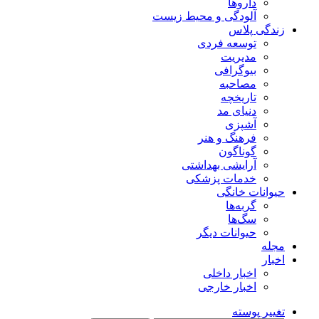
داروها
آلودگی و محیط زیست
زندگی پلاس
توسعه فردی
مدیریت
بیوگرافی
مصاحبه
تاریخچه
دنیای مد
آشپزی
فرهنگ و هنر
گوناگون
آرایشی بهداشتی
خدمات پزشکی
حیوانات خانگی
گربه‌ها
سگ‌ها
حیوانات دیگر
مجله
اخبار
اخبار داخلی
اخبار خارجی
تغییر پوسته