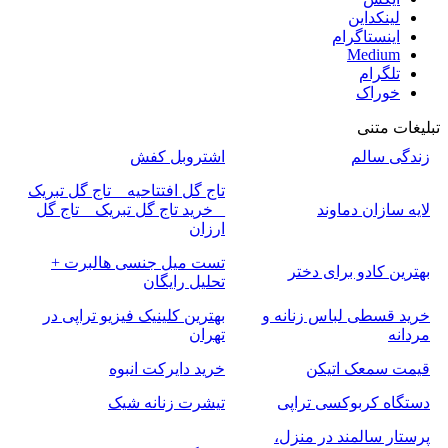
لینکداین
اینستاگرام
Medium
تلگرام
خوراک
تبلیغات متنی
زندگی سالم
اشتروبل کفش
تاج گل افتتاحیه _ تاج گل تبریک
لایه سازان دماوند
_ خرید تاج گل تبریک _ تاج گل
ارزان
تست میل جنسی هالبرت +
بهترین کادو برای دختر
تحلیل رایگان
خرید قسطی لباس زنانه و
بهترین کلینیک فیزیو تراپی در
مردانه
تهران
قیمت سمعک اتیکن
خرید دایرکت انبوه
دستگاه کربوکسی تراپی
تیشرت زنانه شیک
پرستار سالمند در منزل،