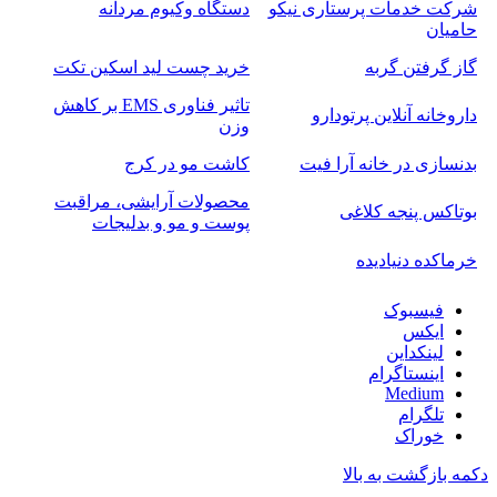
شرکت خدمات پرستاری نیکو
دستگاه وکیوم مردانه
حامیان
گاز گرفتن گربه
خرید چست لید اسکین تکت
تاثیر فناوری EMS بر کاهش
داروخانه آنلاین پرتودارو
وزن
بدنسازی در خانه آرا فیت
کاشت مو در کرج
محصولات آرایشی، مراقبت
بوتاکس پنجه کلاغی
پوست و مو و بدلیجات
خرماکده دنیادیده
فیسبوک
ایکس
لینکداین
اینستاگرام
Medium
تلگرام
خوراک
دکمه بازگشت به بالا