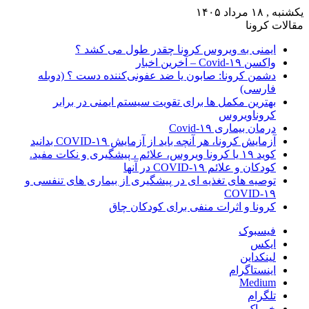
یکشنبه , ۱۸ مرداد ۱۴۰۵
مقالات کرونا
ایمنی به ویروس کرونا چقدر طول می کشد ؟
واکسن Covid-۱۹ – آخرین اخبار
دشمن کرونا: صابون یا ضد عفونی‌کننده دست ؟ (دوبله
فارسی)
بهترین مکمل ها برای تقویت سیستم ایمنی در برابر
کروناویروس
درمان بیماری Covid-۱۹
آزمایش کرونا، هر آنچه باید از آزمایش COVID-۱۹ بدانید
کوید ۱۹ یا کرونا ویروس، علائم ، پیشگیری و نکات مفید.
کودکان و علائم COVID-۱۹ در آنها
توصیه های تغذیه ای در پیشگیری از بیماری های تنفسی و
COVID-۱۹
کرونا و اثرات منفی برای کودکان چاق
فیسبوک
ایکس
لینکداین
اینستاگرام
Medium
تلگرام
خوراک