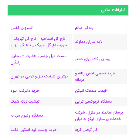
س
ک
ن
ن
d
گ
ر
تبلیغات متنی
ب
س
ک
س
i
ر
ا
زندگی سالم
اشتروبل کفش
و
د
ت
u
ا
ک
تاج گل افتتاحیه _ تاج گل تبریک _
لایه سازان دماوند
خرید تاج گل تبریک _ تاج گل ارزان
ک
ا
ا
m
م
تست میل جنسی هالبرت + تحلیل
ی
گ
بهترین کادو برای دختر
رایگان
ن
ر
خرید قسطی لباس زنانه و
بهترین کلینیک فیزیو تراپی در تهران
مردانه
ا
قیمت سمعک اتیکن
خرید دایرکت انبوه
م
دستگاه کربوکسی تراپی
تیشرت زنانه شیک
پرستار سالمند در منزل، شرکت
دستگاه وکیوم مردانه
خدمات پرستاری نیکو حامیان
گاز گرفتن گربه
خرید چست لید اسکین تکت