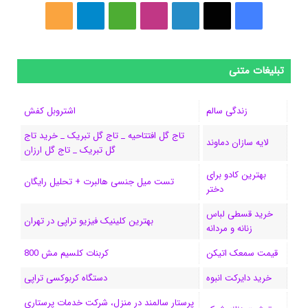
فیسبوک
ایکس
لینکداین
اینستاگرام
Medium
تلگرام
خوراک
تبلیغات متنی
زندگی سالم
اشتروبل کفش
تاج گل افتتاحیه _ تاج گل تبریک _ خرید تاج
لایه سازان دماوند
گل تبریک _ تاج گل ارزان
بهترین کادو برای
تست میل جنسی هالبرت + تحلیل رایگان
دختر
خرید قسطی لباس
بهترین کلینیک فیزیو تراپی در تهران
زنانه و مردانه
قیمت سمعک اتیکن
کربنات کلسیم مش 800
خرید دایرکت انبوه
دستگاه کربوکسی تراپی
پرستار سالمند در منزل، شرکت خدمات پرستاری