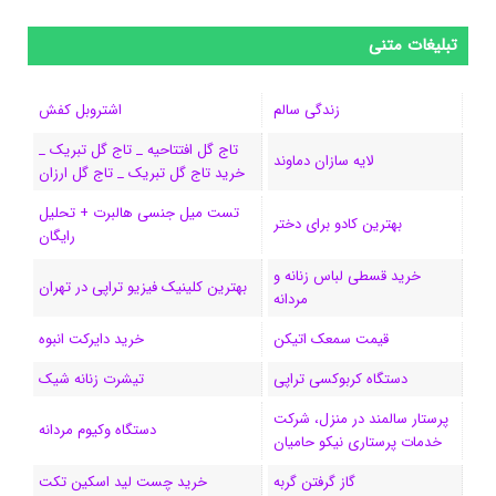
ی
ی
ی
ی
e
ل
و
س
ک
ن
ن
d
گ
ر
تبلیغات متنی
ب
س
ک
س
i
ر
ا
زندگی سالم
اشتروبل کفش
و
د
ت
u
ا
ک
تاج گل افتتاحیه _ تاج گل تبریک _
لایه سازان دماوند
خرید تاج گل تبریک _ تاج گل ارزان
ک
ا
ا
m
م
تست میل جنسی هالبرت + تحلیل
ی
گ
بهترین کادو برای دختر
رایگان
ن
ر
خرید قسطی لباس زنانه و
بهترین کلینیک فیزیو تراپی در تهران
مردانه
ا
قیمت سمعک اتیکن
خرید دایرکت انبوه
م
دستگاه کربوکسی تراپی
تیشرت زنانه شیک
پرستار سالمند در منزل، شرکت
دستگاه وکیوم مردانه
خدمات پرستاری نیکو حامیان
گاز گرفتن گربه
خرید چست لید اسکین تکت