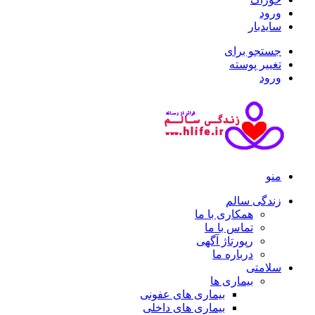
ورود
سایدبار
جستجو برای
تغییر پوسته
ورود
منو
زندگی سالم
همکاری با ما
تماس با ما
رپورتاژ آگهی
درباره ما
سلامتی
بیماری ها
بیماری های عفونی
بیماری های داخلی