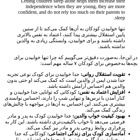
Letting children sleep alone helps them increase their
independence when they are young, they are more
confident, and do not rely too much on their parents to
sleep.
تنها خوابیدن کودکان به آن‌ها کمک می‌کند تا از سنین
پایین استقلال بیشتری پیدا کنند، اعتماد به نفس بالاتری
داشته باشند و برای خوابیدن، وابستگی زیادی به والدین
نداشته باشند.
در این‌جا، به‌صورت دقیق‌تر می‌گوییم که چرا تنها خوابیدن برای
بچه‌ها به‌خصوص برای کودکان ۷ ساله مهم است:
تقویت استقلال روانی:
جدا خوابیدن برای کودک نوعی تجربه
جدا شدن ایمن از والدین است که کمک می‌کند او حتی بدون
والدین هم احساس آرامش داشته باشد.
افزایش اعتماد به نفس:
کودکانی که توانایی جدا خوابیدن و
کنار آمدن با ترس‌ها و تنهایی شب را دارند، احساس توانمندی
بیشتری می‌کنند. این احساس به آن‌ها در مواجهه با چالش‌های
زندگی کمک می‌کند.
بهبود کیفیت خواب والدین:
جدا خوابیدن کودک به پدر و مادر
فرصتی می‌دهد تا خواب باکیفیت‌تری داشته باشند. این کار به
برقراری روابط زوجی پدر و مادر نیز کمک می‌کند.
آماد‌سازی کودک برای زندگی اجتماعی:
کودکانی که جدا
می‌خوابند، سازگاری بیشتری با محیط‌های اجتماعی مثل