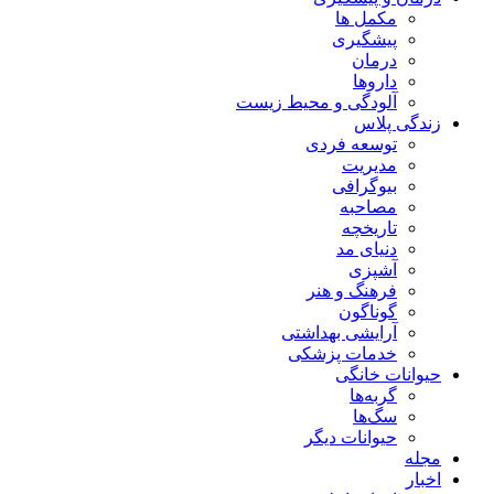
مکمل ها
پیشگیری
درمان
داروها
آلودگی و محیط زیست
زندگی پلاس
توسعه فردی
مدیریت
بیوگرافی
مصاحبه
تاریخچه
دنیای مد
آشپزی
فرهنگ و هنر
گوناگون
آرایشی بهداشتی
خدمات پزشکی
حیوانات خانگی
گربه‌ها
سگ‌ها
حیوانات دیگر
مجله
اخبار