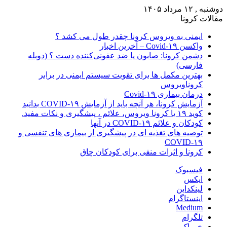
دوشنبه , ۱۲ مرداد ۱۴۰۵
مقالات کرونا
ایمنی به ویروس کرونا چقدر طول می کشد ؟
واکسن Covid-۱۹ – آخرین اخبار
دشمن کرونا: صابون یا ضد عفونی‌کننده دست ؟ (دوبله
فارسی)
بهترین مکمل ها برای تقویت سیستم ایمنی در برابر
کروناویروس
درمان بیماری Covid-۱۹
آزمایش کرونا، هر آنچه باید از آزمایش COVID-۱۹ بدانید
کوید ۱۹ یا کرونا ویروس، علائم ، پیشگیری و نکات مفید.
کودکان و علائم COVID-۱۹ در آنها
توصیه های تغذیه ای در پیشگیری از بیماری های تنفسی و
COVID-۱۹
کرونا و اثرات منفی برای کودکان چاق
فیسبوک
ایکس
لینکداین
اینستاگرام
Medium
تلگرام
خوراک