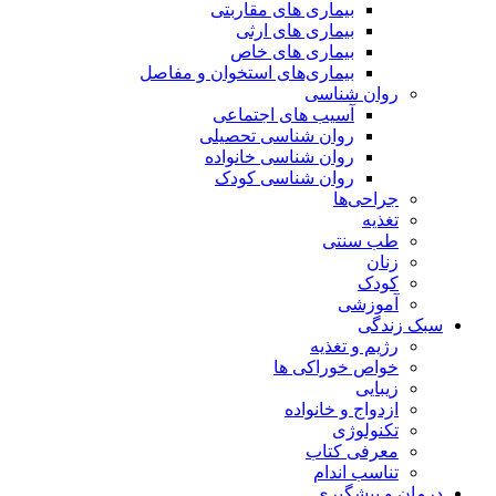
بیماری های مقاربتی
بیماری های ارثی
بیماری های خاص
بیماری‌های استخوان و مفاصل
روان شناسی
آسیب های اجتماعی
روان شناسی تحصیلی
روان شناسی خانواده
روان شناسی کودک
جراحی‌ها
تغذیه
طب سنتی
زنان
کودک
آموزشی
سبک زندگی
رژیم و تغذیه
خواص خوراکی ها
زیبایی
ازدواج و خانواده
تکنولوژی
معرفی کتاب
تناسب اندام
درمان و پیشگیری