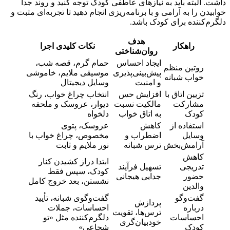
داشت. البته باید به نیازهای عاطفی کودک توجه کنید و روند جدا
خوابیدن را به آرامی و با برنامه‌ریزی انجام دهید تا تجربه‌ای مثبت و
دلگرم‌کننده برای کودک باشد.
هدف
راهکار
نکات کلیدی اجرا
روان‌شناختی
ایجاد احساس
حمام گرم، قصه شب،
روتین منظم
پیش‌بینی‌پذیری
موسیقی ملایم، خاموشی
خواب شبانه
و امنیت
وسایل دیجیتال
تزیین اتاق با
افزایش حس
انتخاب چراغ خواب، رنگ
مشارکت
مالکیت نسبت
دیوار، عروسک و ملحفه
کودک
به اتاق خواب
دلخواه
استفاده از
کاهش
عروسک، پتوی
وسایل
اضطراب و
مخصوص، چراغ خواب با
آرامش‌بخش
ترس شبانه
نور ملایم و ثابت
کاهش
ابتدا دراز کشیدن کنار
تدریجی
تسهیل فرآیند
کودک، سپس فقط
حضور
جدایی هیجانی
نشستن، بعد خروج کامل
والدین
گفت‌وگو
گفت‌وگوی شبانه، تأیید
پردازش
درباره
احساسات، جملات
ترس‌ها، تقویت
احساسات
دلگرم‌کننده مثل «تو
خودبیان‌گری
کودک
شجاعی»