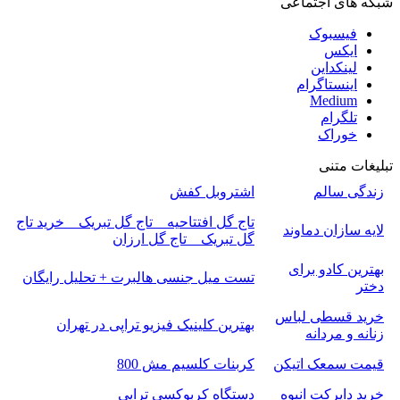
شبکه های اجتماعی
فیسبوک
ایکس
لینکداین
اینستاگرام
Medium
تلگرام
خوراک
تبلیغات متنی
زندگی سالم
اشتروبل کفش
تاج گل افتتاحیه _ تاج گل تبریک _ خرید تاج
لایه سازان دماوند
گل تبریک _ تاج گل ارزان
بهترین کادو برای
تست میل جنسی هالبرت + تحلیل رایگان
دختر
خرید قسطی لباس
بهترین کلینیک فیزیو تراپی در تهران
زنانه و مردانه
قیمت سمعک اتیکن
کربنات کلسیم مش 800
خرید دایرکت انبوه
دستگاه کربوکسی تراپی