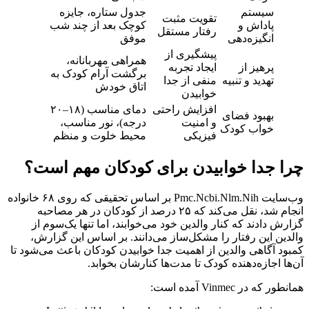
سیستم
جدول ستاره، جایزه
تقویت مثبت
پاداش و
کوچک بعد از چند شب
رفتار مستقل
انگیزه‌دهی
موفق
پیشگیری از
همراهی مهربانانه،
پرهیز از
ایجاد تجربه
برگشت آرام کودک به
تهدید و تنبیه
منفی از جدا
اتاق خودش
خوابیدن
افزایش راحتی
دمای مناسب (۱۸–۲۰
بهبود فضای
و امنیت
درجه)، نور مناسب،
خواب کودک
فیزیکی
محیط خلوت و منظم
چرا جدا خوابیدن برای کودکان مهم است؟
وب‌سایت Pmc.Ncbi.Nlm.Nih بر اساس تحقیقی که روی ۶۸ خانواده
انجام شد، نقل می‌کند که ۲۵ درصد از کودکان در هر مصاحبه
گزارش دادند که کنار والدین خود می‌خوابند، اما تنها یک‌سوم از
والدین این رفتار را مشکل‌ساز می‌دانند. بر اساس این گزارش،
کمبود آگاهی والدین از اهمیت جدا خوابیدن کودکان باعث می‌شود تا
آن‌ها اجازه‌دهنده کودک تا مدت‌ها کنارشان بخوابد.
همانطور که در Vinmec آمده است: