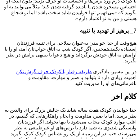
با کودک درم ورد ترس‌ها و احساسات او حرف بزنید؛ بدون اینکه او
احساس مسخره شدن یا نادیده گرفته شدن کند؛ مثلاً می‌توانید به او
بگویید که «می‌فهمم تنها خوابیدن شاید سخت باشد؛ اما تو شجاع
هستی و من به تو اعتماد دارم».
7_ پرهیز از تهدید یا تنبیه
هیچ‌وقت از جدا خوابیدن به‌عنوان سلاحی برای تنبیه فرزندتان
استفاده نکنید.همچنین، اگر کودک شب به اتاق خواب‌تان آمد، او را با
آرامش به اتاق خودش برگرداند و هیچ دعوا یا تنبیهی برایش در نظر
نگیرید.
در این مسیر، یادگیری
طریقه رفتار با کودک حرف گوش نکن
اهمیت زیادی دارد تا بتوانید با صبر و مهارت، مقاومت و
نافرمانی‌های او را مدیریت کنید
کلام اخر
جدا خوابیدن کودک هفت ساله شاید یک چالش بزرگ برای والدین به
نظر برسد، اما با صبر، مداومت و انجام راهکار‌هایی که گفتیم، در
اغلب موارد کودک مجاب می‌شود تا تنها بخوابد. اگر فرزندتان
وابستگی شدیدی به شما دارد یا ترس‌های او غیرطبیعی به نظر
می‌رسند، حتماً در این زمینه از یک روانشناس کودک کمک بگیرید.