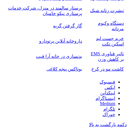
پرستار سالمند در منزل، شرکت خدمات
تیشرت زنانه شیک
پرستاری نیکو حامیان
دستگاه وکیوم
گاز گرفتن گربه
مردانه
خرید چست لید
داروخانه آنلاین پرتودارو
اسکین تکت
تاثیر فناوری EMS
بدنسازی در خانه آرا فیت
بر کاهش وزن
کاشت مو در کرج
بوتاکس پنجه کلاغی
فیسبوک
ایکس
لینکداین
اینستاگرام
Medium
تلگرام
خوراک
دکمه بازگشت به بالا