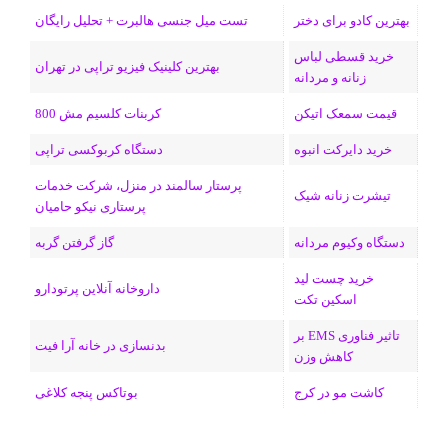
بهترین کادو برای دختر
تست میل جنسی هالبرت + تحلیل رایگان
ی
گ
خرید قسطی لباس
ن
ر
بهترین کلینیک فیزیو تراپی در تهران
زنانه و مردانه
ا
قیمت سمعک اتیکن
کربنات کلسیم مش 800
م
خرید دایرکت انبوه
دستگاه کربوکسی تراپی
پرستار سالمند در منزل، شرکت خدمات
تیشرت زنانه شیک
پرستاری نیکو حامیان
دستگاه وکیوم مردانه
گاز گرفتن گربه
خرید چست لید
داروخانه آنلاین پرتودارو
اسکین تکت
تاثیر فناوری EMS بر
بدنسازی در خانه آرا فیت
کاهش وزن
کاشت مو در کرج
بوتاکس پنجه کلاغی