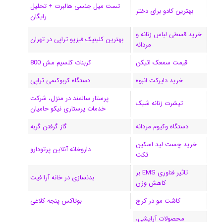
ی
گ
تست میل جنسی هالبرت + تحلیل
بهترین کادو برای دختر
رایگان
ن
ر
خرید قسطی لباس زنانه و
ا
بهترین کلینیک فیزیو تراپی در تهران
مردانه
م
قیمت سمعک اتیکن
کربنات کلسیم مش 800
خرید دایرکت انبوه
دستگاه کربوکسی تراپی
پرستار سالمند در منزل، شرکت
تیشرت زنانه شیک
خدمات پرستاری نیکو حامیان
دستگاه وکیوم مردانه
گاز گرفتن گربه
خرید چست لید اسکین
داروخانه آنلاین پرتودارو
تکت
تاثیر فناوری EMS بر
بدنسازی در خانه آرا فیت
کاهش وزن
کاشت مو در کرج
بوتاکس پنجه کلاغی
محصولات آرایشی،