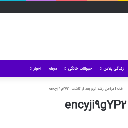
زندگی پلاس
حیوانات خانگی
مجله
اخبار
خانه
|
مراحل رشد ابرو بعد از کاشت
|
encyji۹gYP۲
encyji۹gYP۲