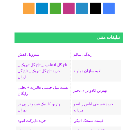
ف
ا
ل
ا
M
ت
خ
ی
ی
ی
ی
e
ل
و
س
ک
ن
ن
d
گ
ر
تبلیغات متنی
ب
س
ک
س
i
ر
ا
و
د
ت
u
ا
ک
زندگی سالم
اشتروبل کفش
تاج گل افتتاحیه _ تاج گل تبریک _
ک
ا
ا
m
م
لایه سازان دماوند
خرید تاج گل تبریک _ تاج گل
ارزان
ی
گ
تست میل جنسی هالبرت + تحلیل
ن
ر
بهترین کادو برای دختر
رایگان
ا
خرید قسطی لباس زنانه و
بهترین کلینیک فیزیو تراپی در
مردانه
تهران
م
قیمت سمعک اتیکن
خرید دایرکت انبوه