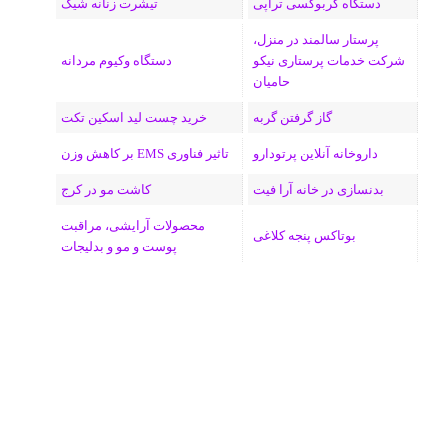
دستگاه کربوکسی تراپی
تیشرت زنانه شیک
پرستار سالمند در منزل،
شرکت خدمات پرستاری نیکو
دستگاه وکیوم مردانه
حامیان
گاز گرفتن گربه
خرید چست لید اسکین تکت
داروخانه آنلاین پرتودارو
تاثیر فناوری EMS بر کاهش وزن
بدنسازی در خانه آرا فیت
کاشت مو در کرج
محصولات آرایشی، مراقبت
بوتاکس پنجه کلاغی
پوست و مو و بدلیجات