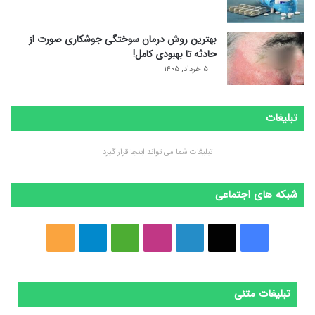
بهترین روش درمان سوختگی جوشکاری صورت از
حادثه تا بهبودی کامل!
۵ خرداد, ۱۴۰۵
تبلیغات
تبلیغات شما می تواند اینجا قرار گیرد
شبکه های اجتماعی
ف
ا
ل
ا
M
ت
خ
ی
ی
ی
ی
e
ل
و
س
ک
ن
ن
d
گ
ر
تبلیغات متنی