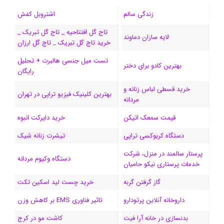
ب
س
ک
س
i
ر
ا
زندگی سالم
اشتروبل کفش
و
د
ت
u
ا
ک
تاج گل افتتاحیه _ تاج گل تبریک _
لایه سازان دماوند
خرید تاج گل تبریک _ تاج گل ارزان
ک
ا
ا
m
م
تست میل جنسی هالبرت + تحلیل
ی
گ
بهترین کادو برای دختر
رایگان
ن
ر
خرید قسطی لباس زنانه و
بهترین کلینیک فیزیو تراپی در تهران
مردانه
ا
قیمت سمعک اتیکن
خرید دایرکت انبوه
م
دستگاه کربوکسی تراپی
تیشرت زنانه شیک
پرستار سالمند در منزل، شرکت
دستگاه وکیوم مردانه
خدمات پرستاری نیکو حامیان
گاز گرفتن گربه
خرید چست لید اسکین تکت
داروخانه آنلاین پرتودارو
تاثیر فناوری EMS بر کاهش وزن
بدنسازی در خانه آرا فیت
کاشت مو در کرج