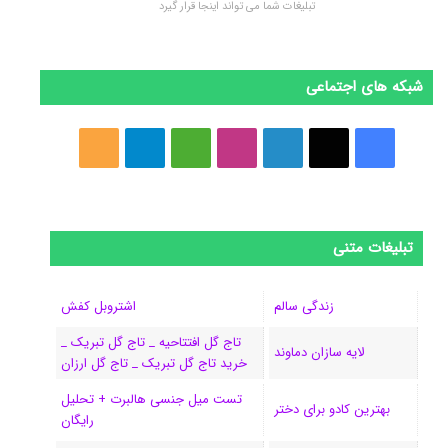
تبلیغات شما می تواند اینجا قرار گیرد
شبکه های اجتماعی
ف
ا
ل
ا
M
ت
خ
ی
ی
ی
ی
e
ل
و
س
ک
ن
ن
d
گ
ر
تبلیغات متنی
ب
س
ک
س
i
ر
ا
و
د
ت
u
ا
ک
زندگی سالم
اشتروبل کفش
تاج گل افتتاحیه _ تاج گل تبریک _
ک
ا
ا
m
م
لایه سازان دماوند
خرید تاج گل تبریک _ تاج گل ارزان
ی
گ
تست میل جنسی هالبرت + تحلیل
بهترین کادو برای دختر
رایگان
ن
ر