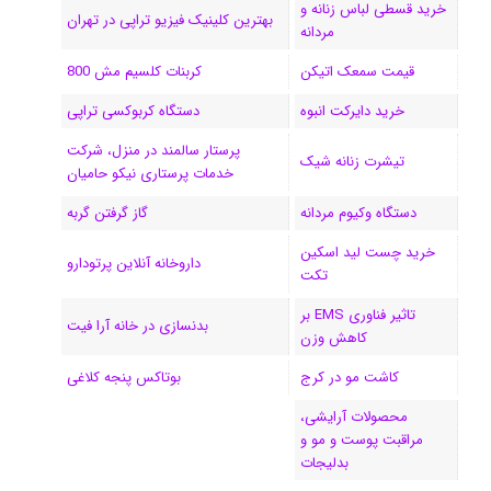
خرید قسطی لباس زنانه و
ا
بهترین کلینیک فیزیو تراپی در تهران
مردانه
م
قیمت سمعک اتیکن
کربنات کلسیم مش 800
خرید دایرکت انبوه
دستگاه کربوکسی تراپی
پرستار سالمند در منزل، شرکت
تیشرت زنانه شیک
خدمات پرستاری نیکو حامیان
دستگاه وکیوم مردانه
گاز گرفتن گربه
خرید چست لید اسکین
داروخانه آنلاین پرتودارو
تکت
تاثیر فناوری EMS بر
بدنسازی در خانه آرا فیت
کاهش وزن
کاشت مو در کرج
بوتاکس پنجه کلاغی
محصولات آرایشی،
مراقبت پوست و مو و
بدلیجات