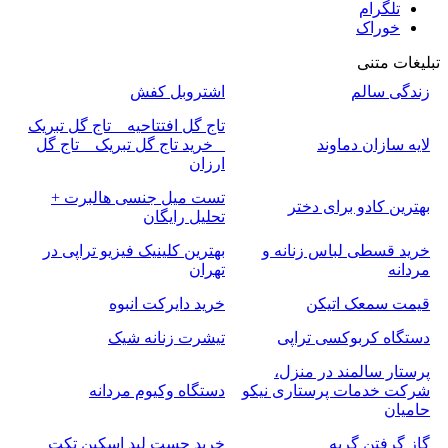
تلگرام
خوراک
تبلیغات متنی
زندگی سالم
اشتروبل کفش
تاج گل افتتاحیه _ تاج گل تبریک
لایه سازان دماوند
_ خرید تاج گل تبریک _ تاج گل
ارزان
تست میل جنسی هالبرت +
بهترین کادو برای دختر
تحلیل رایگان
خرید قسطی لباس زنانه و
بهترین کلینیک فیزیو تراپی در
مردانه
تهران
قیمت سمعک اتیکن
خرید دایرکت انبوه
دستگاه کربوکسی تراپی
تیشرت زنانه شیک
پرستار سالمند در منزل،
شرکت خدمات پرستاری نیکو
دستگاه وکیوم مردانه
حامیان
گاز گرفتن گربه
خرید چست لید اسکین تکت