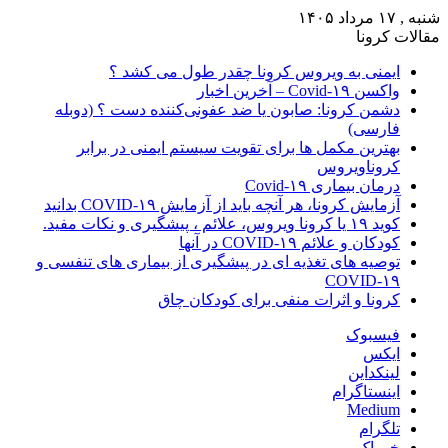
شنبه , ۱۷ مرداد ۱۴۰۵
مقالات کرونا
ایمنی به ویروس کرونا چقدر طول می کشد ؟
واکسن Covid-۱۹ – آخرین اخبار
دشمن کرونا: صابون یا ضد عفونی‌کننده دست ؟ (دوبله
فارسی)
بهترین مکمل ها برای تقویت سیستم ایمنی در برابر
کروناویروس
درمان بیماری Covid-۱۹
آزمایش کرونا، هر آنچه باید از آزمایش COVID-۱۹ بدانید
کوید ۱۹ یا کرونا ویروس، علائم ، پیشگیری و نکات مفید.
کودکان و علائم COVID-۱۹ در آنها
توصیه های تغذیه ای در پیشگیری از بیماری های تنفسی و
COVID-۱۹
کرونا و اثرات منفی برای کودکان چاق
فیسبوک
ایکس
لینکداین
اینستاگرام
Medium
تلگرام
خوراک