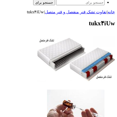
جستجو برای
خانه
|
تفاوت تشک فنر منفصل و فنر متصل
|
tukx۴iUw
tukx۴iUw