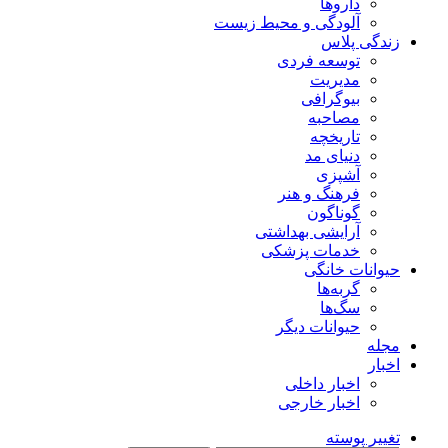
داروها
آلودگی و محیط زیست
زندگی پلاس
توسعه فردی
مدیریت
بیوگرافی
مصاحبه
تاریخچه
دنیای مد
آشپزی
فرهنگ و هنر
گوناگون
آرایشی بهداشتی
خدمات پزشکی
حیوانات خانگی
گربه‌ها
سگ‌ها
حیوانات دیگر
مجله
اخبار
اخبار داخلی
اخبار خارجی
تغییر پوسته