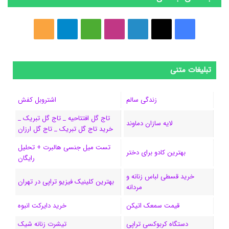
ف
ا
ل
ا
M
ت
خ
ی
ی
ی
ی
e
ل
و
س
ک
ن
ن
d
گ
ر
تبلیغات متنی
ب
س
ک
س
i
ر
ا
زندگی سالم
اشتروبل کفش
و
د
ت
u
ا
ک
تاج گل افتتاحیه _ تاج گل تبریک _
لایه سازان دماوند
خرید تاج گل تبریک _ تاج گل ارزان
ک
ا
ا
m
م
تست میل جنسی هالبرت + تحلیل
ی
گ
بهترین کادو برای دختر
رایگان
ن
ر
خرید قسطی لباس زنانه و
بهترین کلینیک فیزیو تراپی در تهران
مردانه
ا
قیمت سمعک اتیکن
خرید دایرکت انبوه
م
دستگاه کربوکسی تراپی
تیشرت زنانه شیک