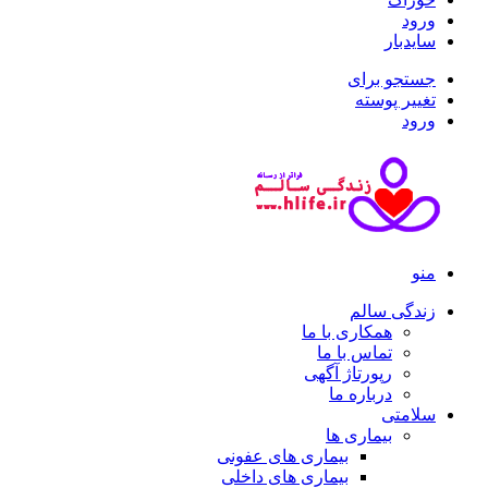
ورود
سایدبار
جستجو برای
تغییر پوسته
ورود
منو
زندگی سالم
همکاری با ما
تماس با ما
رپورتاژ آگهی
درباره ما
سلامتی
بیماری ها
بیماری های عفونی
بیماری های داخلی