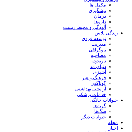
مکمل ها
پیشگیری
درمان
داروها
آلودگی و محیط زیست
زندگی پلاس
توسعه فردی
مدیریت
بیوگرافی
مصاحبه
تاریخچه
دنیای مد
آشپزی
فرهنگ و هنر
گوناگون
آرایشی بهداشتی
خدمات پزشکی
حیوانات خانگی
گربه‌ها
سگ‌ها
حیوانات دیگر
مجله
اخبار