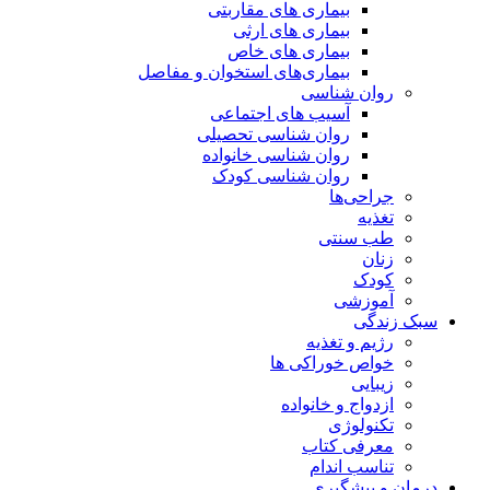
بیماری های مقاربتی
بیماری های ارثی
بیماری های خاص
بیماری‌های استخوان و مفاصل
روان شناسی
آسیب های اجتماعی
روان شناسی تحصیلی
روان شناسی خانواده
روان شناسی کودک
جراحی‌ها
تغذیه
طب سنتی
زنان
کودک
آموزشی
سبک زندگی
رژیم و تغذیه
خواص خوراکی ها
زیبایی
ازدواج و خانواده
تکنولوژی
معرفی کتاب
تناسب اندام
درمان و پیشگیری