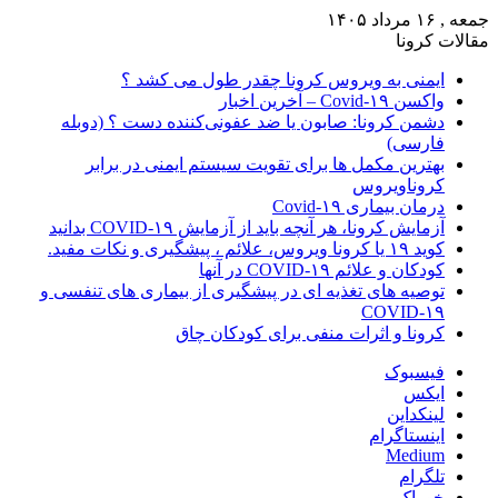
جمعه , ۱۶ مرداد ۱۴۰۵
مقالات کرونا
ایمنی به ویروس کرونا چقدر طول می کشد ؟
واکسن Covid-۱۹ – آخرین اخبار
دشمن کرونا: صابون یا ضد عفونی‌کننده دست ؟ (دوبله
فارسی)
بهترین مکمل ها برای تقویت سیستم ایمنی در برابر
کروناویروس
درمان بیماری Covid-۱۹
آزمایش کرونا، هر آنچه باید از آزمایش COVID-۱۹ بدانید
کوید ۱۹ یا کرونا ویروس، علائم ، پیشگیری و نکات مفید.
کودکان و علائم COVID-۱۹ در آنها
توصیه های تغذیه ای در پیشگیری از بیماری های تنفسی و
COVID-۱۹
کرونا و اثرات منفی برای کودکان چاق
فیسبوک
ایکس
لینکداین
اینستاگرام
Medium
تلگرام
خوراک