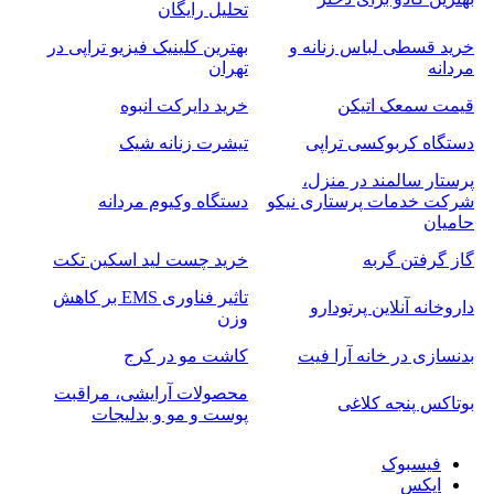
تحلیل رایگان
خرید قسطی لباس زنانه و
بهترین کلینیک فیزیو تراپی در
مردانه
تهران
قیمت سمعک اتیکن
خرید دایرکت انبوه
دستگاه کربوکسی تراپی
تیشرت زنانه شیک
پرستار سالمند در منزل،
شرکت خدمات پرستاری نیکو
دستگاه وکیوم مردانه
حامیان
گاز گرفتن گربه
خرید چست لید اسکین تکت
تاثیر فناوری EMS بر کاهش
داروخانه آنلاین پرتودارو
وزن
بدنسازی در خانه آرا فیت
کاشت مو در کرج
محصولات آرایشی، مراقبت
بوتاکس پنجه کلاغی
پوست و مو و بدلیجات
فیسبوک
ایکس