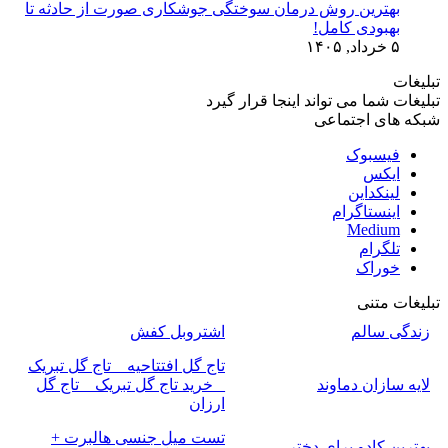
بهترین روش درمان سوختگی جوشکاری صورت از حادثه تا
بهبودی کامل!
۵ خرداد, ۱۴۰۵
تبلیغات
تبلیغات شما می تواند اینجا قرار گیرد
شبکه های اجتماعی
فیسبوک
ایکس
لینکداین
اینستاگرام
Medium
تلگرام
خوراک
تبلیغات متنی
زندگی سالم
اشتروبل کفش
تاج گل افتتاحیه _ تاج گل تبریک
لایه سازان دماوند
_ خرید تاج گل تبریک _ تاج گل
ارزان
تست میل جنسی هالبرت +
بهترین کادو برای دختر