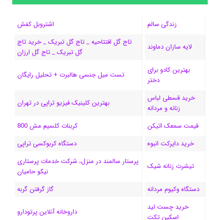
ب
س
ک
س
i
ر
ا
زندگی سالم
اشتروبل کفش
و
د
ت
u
ا
ک
تاج گل افتتاحیه _ تاج گل تبریک _ خرید تاج
لایه سازان دماوند
گل تبریک _ تاج گل ارزان
ک
ا
ا
m
م
بهترین کادو برای
ی
گ
تست میل جنسی هالبرت + تحلیل رایگان
دختر
ن
ر
خرید قسطی لباس
بهترین کلینیک فیزیو تراپی در تهران
زنانه و مردانه
ا
قیمت سمعک اتیکن
کربنات کلسیم مش 800
م
خرید دایرکت انبوه
دستگاه کربوکسی تراپی
پرستار سالمند در منزل، شرکت خدمات پرستاری
تیشرت زنانه شیک
نیکو حامیان
دستگاه وکیوم مردانه
گاز گرفتن گربه
خرید چست لید
داروخانه آنلاین پرتودارو
اسکین تکت