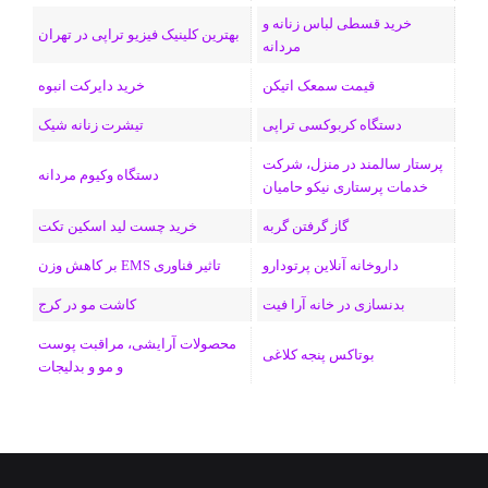
ن
ر
خرید قسطی لباس زنانه و
بهترین کلینیک فیزیو تراپی در تهران
مردانه
ا
قیمت سمعک اتیکن
خرید دایرکت انبوه
م
دستگاه کربوکسی تراپی
تیشرت زنانه شیک
پرستار سالمند در منزل، شرکت
دستگاه وکیوم مردانه
خدمات پرستاری نیکو حامیان
گاز گرفتن گربه
خرید چست لید اسکین تکت
داروخانه آنلاین پرتودارو
تاثیر فناوری EMS بر کاهش وزن
بدنسازی در خانه آرا فیت
کاشت مو در کرج
محصولات آرایشی، مراقبت پوست
بوتاکس پنجه کلاغی
و مو و بدلیجات