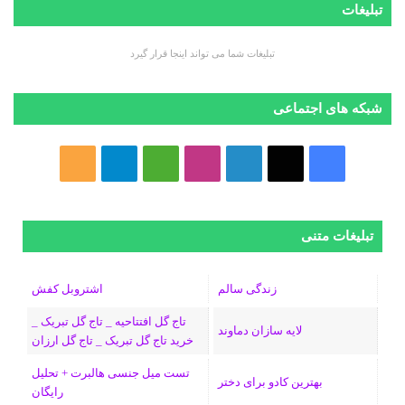
تبلیغات
تبلیغات شما می تواند اینجا قرار گیرد
شبکه های اجتماعی
ف
ا
ل
ا
M
ت
خ
ی
ی
ی
ی
e
ل
و
س
ک
ن
ن
d
گ
ر
تبلیغات متنی
ب
س
ک
س
i
ر
ا
زندگی سالم
اشتروبل کفش
و
د
ت
u
ا
ک
تاج گل افتتاحیه _ تاج گل تبریک _
لایه سازان دماوند
خرید تاج گل تبریک _ تاج گل ارزان
ک
ا
ا
m
م
تست میل جنسی هالبرت + تحلیل
ی
گ
بهترین کادو برای دختر
رایگان