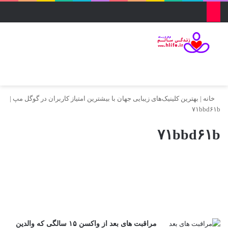
منو
ورود
تغییر پو
جس
خانه
|
بهترین کلینیک‌های زیبایی جهان با بیشترین امتیاز کاربران در گوگل مپ
|
۷۱bbd۶۱b
۷۱bbd۶۱b
مراقبت های بعد از واکسن ۱۵ سالگی که والدین