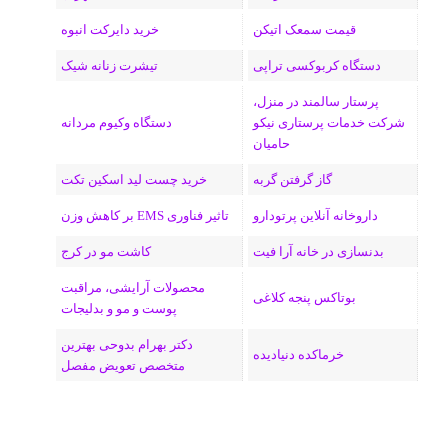
م
قیمت سمعک اتیکن
خرید دایرکت انبوه
دستگاه کربوکسی تراپی
تیشرت زنانه شیک
پرستار سالمند در منزل،
شرکت خدمات پرستاری نیکو
دستگاه وکیوم مردانه
حامیان
گاز گرفتن گربه
خرید چست لید اسکین تکت
داروخانه آنلاین پرتودارو
تاثیر فناوری EMS بر کاهش وزن
بدنسازی در خانه آرا فیت
کاشت مو در کرج
محصولات آرایشی، مراقبت
بوتاکس پنجه کلاغی
پوست و مو و بدلیجات
دکتر بهرام بدوحی بهترین
خرماکده دنیادیده
متخصص تعویض مفصل