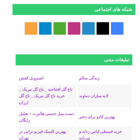
شبکه های اجتماعی
ف
ا
ل
ا
M
ت
خ
ی
ی
ی
ی
e
ل
و
س
ک
ن
ن
d
گ
ر
تبلیغات متنی
ب
س
ک
س
i
ر
ا
و
د
ت
u
ا
ک
زندگی سالم
اشتروبل کفش
تاج گل افتتاحیه _ تاج گل تبریک _
ک
ا
ا
m
م
لایه سازان دماوند
خرید تاج گل تبریک _ تاج گل
ارزان
ی
گ
تست میل جنسی هالبرت + تحلیل
ن
ر
بهترین کادو برای دختر
رایگان
ا
خرید قسطی لباس زنانه و
بهترین کلینیک فیزیو تراپی در
مردانه
تهران