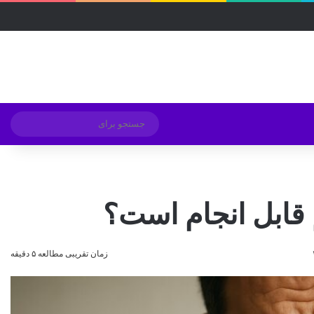
فیسبوک
ایکس
لینکداین
اینستاگرام
Medium
تلگرام
خوراک
ورود
ساید
تغییر پوسته
جستج
برای
 قابل انجام است؟
زمان تقریبی مطالعه ۵ دقیقه