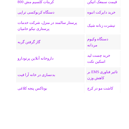
م
قیمت سمعک اتیکن
کربنات کلسیم مش 800
خرید دایرکت انبوه
دستگاه کربوکسی تراپی
پرستار سالمند در منزل، شرکت خدمات
تیشرت زنانه شیک
پرستاری نیکو حامیان
دستگاه وکیوم
گاز گرفتن گربه
مردانه
خرید چست لید
داروخانه آنلاین پرتودارو
اسکین تکت
تاثیر فناوری EMS بر
بدنسازی در خانه آرا فیت
کاهش وزن
کاشت مو در کرج
بوتاکس پنجه کلاغی