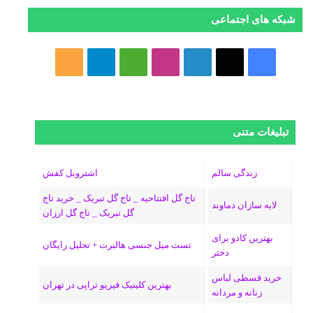
شبکه های اجتماعی
ف
ا
ل
ا
M
ت
خ
ی
ی
ی
ی
e
ل
و
س
ک
ن
ن
d
گ
ر
تبلیغات متنی
ب
س
ک
س
i
ر
ا
و
د
ت
u
ا
ک
زندگی سالم
اشتروبل کفش
تاج گل افتتاحیه _ تاج گل تبریک _ خرید تاج
ک
ا
ا
m
م
لایه سازان دماوند
گل تبریک _ تاج گل ارزان
ی
گ
بهترین کادو برای
تست میل جنسی هالبرت + تحلیل رایگان
دختر
ن
ر
خرید قسطی لباس
ا
بهترین کلینیک فیزیو تراپی در تهران
زنانه و مردانه