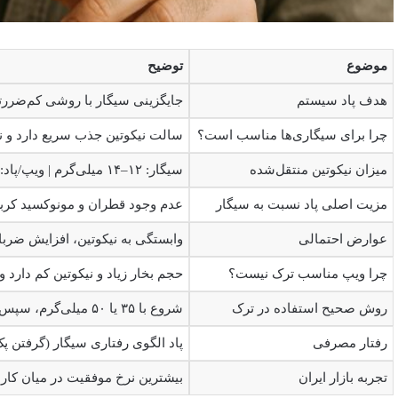
موضوع
توضیح
هدف پاد سیستم
جایگزینی سیگار با روشی کم‌ضررت
چرا برای سیگاری‌ها مناسب است؟
سالت نیکوتین جذب سریع دارد و نیاز
میزان نیکوتین منتقل‌شده
سیگار: ۱۲–۱۴ میلی‌گرم | ویپ/پاد: حدود ۳ میلی‌گرم | قلیان: ۶–۴۸ میلی‌گرم
مزیت اصلی پاد نسبت به سیگار
عدم وجود قطران و مونوکسید کرب
عوارض احتمالی
وابستگی به نیکوتین، افزایش ضرب
چرا ویپ مناسب ترک نیست؟
حجم بخار زیاد و نیکوتین کم دارد
روش صحیح استفاده در ترک
شروع با ۳۵ یا ۵۰ میلی‌گرم، سپس کاهش مرحله‌ای به ۲۵، ۲۰، ۱۰ و نهایتاً نیکوتین صفر
رفتار مصرفی
پاد الگوی رفتاری سیگار (گرفتن پک
تجربه بازار ایران
بیشترین نرخ موفقیت در میان کار