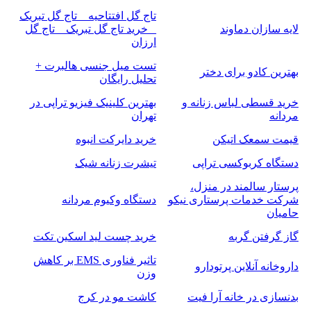
تاج گل افتتاحیه _ تاج گل تبریک
لایه سازان دماوند
_ خرید تاج گل تبریک _ تاج گل
ارزان
تست میل جنسی هالبرت +
بهترین کادو برای دختر
تحلیل رایگان
خرید قسطی لباس زنانه و
بهترین کلینیک فیزیو تراپی در
مردانه
تهران
قیمت سمعک اتیکن
خرید دایرکت انبوه
دستگاه کربوکسی تراپی
تیشرت زنانه شیک
پرستار سالمند در منزل،
شرکت خدمات پرستاری نیکو
دستگاه وکیوم مردانه
حامیان
گاز گرفتن گربه
خرید چست لید اسکین تکت
تاثیر فناوری EMS بر کاهش
داروخانه آنلاین پرتودارو
وزن
بدنسازی در خانه آرا فیت
کاشت مو در کرج