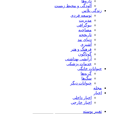
داروها
آلودگی و محیط زیست
زندگی پلاس
توسعه فردی
مدیریت
بیوگرافی
مصاحبه
تاریخچه
دنیای مد
آشپزی
فرهنگ و هنر
گوناگون
آرایشی بهداشتی
خدمات پزشکی
حیوانات خانگی
گربه‌ها
سگ‌ها
حیوانات دیگر
مجله
اخبار
اخبار داخلی
اخبار خارجی
تغییر پوسته