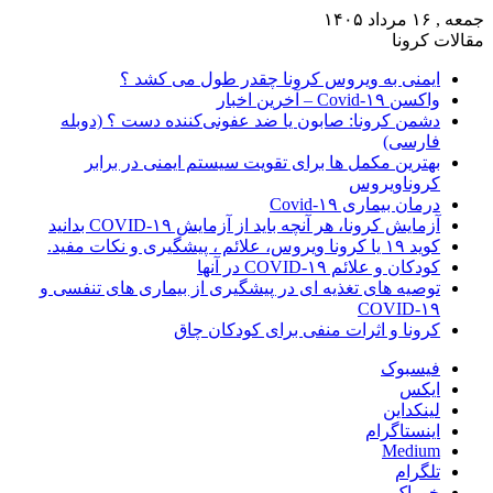
جمعه , ۱۶ مرداد ۱۴۰۵
مقالات کرونا
ایمنی به ویروس کرونا چقدر طول می کشد ؟
واکسن Covid-۱۹ – آخرین اخبار
دشمن کرونا: صابون یا ضد عفونی‌کننده دست ؟ (دوبله
فارسی)
بهترین مکمل ها برای تقویت سیستم ایمنی در برابر
کروناویروس
درمان بیماری Covid-۱۹
آزمایش کرونا، هر آنچه باید از آزمایش COVID-۱۹ بدانید
کوید ۱۹ یا کرونا ویروس، علائم ، پیشگیری و نکات مفید.
کودکان و علائم COVID-۱۹ در آنها
توصیه های تغذیه ای در پیشگیری از بیماری های تنفسی و
COVID-۱۹
کرونا و اثرات منفی برای کودکان چاق
فیسبوک
ایکس
لینکداین
اینستاگرام
Medium
تلگرام
خوراک