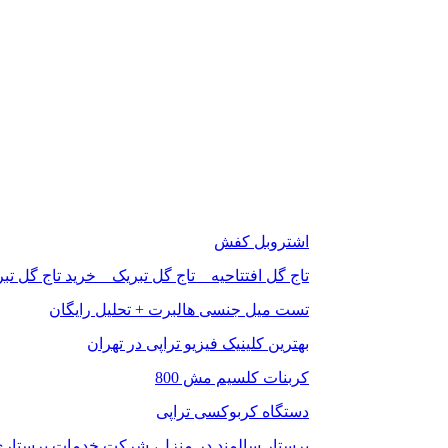
اشتروبل کفش
تاج گل افتتاحیه _ تاج گل تبریک _ خرید تاج گل تب
تست میل جنسی هالبرت + تحلیل رایگان
بهترین کلینیک فیزیو تراپی در تهران
کربنات کلسیم مش 800
دستگاه کربوکسی تراپی
پرستار سالمند در منزل، شرکت خدمات پرستاری 