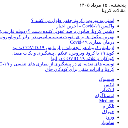
پنجشنبه , ۱۵ مرداد ۱۴۰۵
مقالات کرونا
ایمنی به ویروس کرونا چقدر طول می کشد ؟
واکسن Covid-۱۹ – آخرین اخبار
دشمن کرونا: صابون یا ضد عفونی‌کننده دست ؟ (دوبله فارسی)
بهترین مکمل ها برای تقویت سیستم ایمنی در برابر کروناویرو
درمان بیماری Covid-۱۹
آزمایش کرونا، هر آنچه باید از آزمایش COVID-۱۹ بدانید
کوید ۱۹ یا کرونا ویروس، علائم ، پیشگیری و نکات مفید.
کودکان و علائم COVID-۱۹ در آنها
توصیه های تغذیه ای در پیشگیری از بیماری های تنفسی و COVID-۱۹
کرونا و اثرات منفی برای کودکان چاق
فیسبوک
ایکس
لینکداین
اینستاگرام
Medium
تلگرام
خوراک
ورود
سایدبار