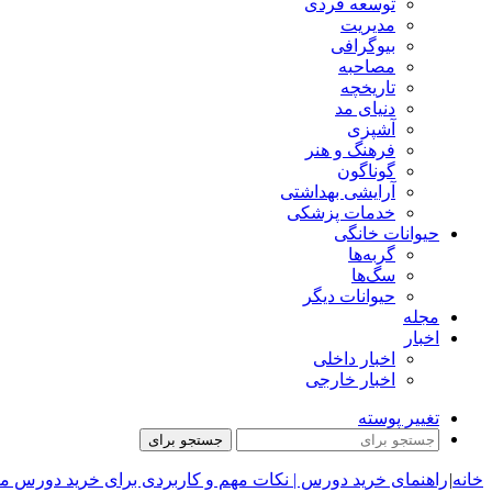
توسعه فردی
مدیریت
بیوگرافی
مصاحبه
تاریخچه
دنیای مد
آشپزی
فرهنگ و هنر
گوناگون
آرایشی بهداشتی
خدمات پزشکی
حیوانات خانگی
گربه‌ها
سگ‌ها
حیوانات دیگر
مجله
اخبار
اخبار داخلی
اخبار خارجی
تغییر پوسته
جستجو برای
خانه
|
راهنمای خرید دورس | نکات مهم و کاربردی برای خرید دورس مر