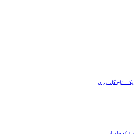
ریک _ تاج گل ارزان
نیکو حامیان