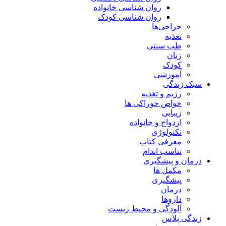
روان شناسی خانواده
روان شناسی کودک
جراحی‌ها
تغذیه
طب سنتی
زنان
کودک
آموزشی
سبک زندگی
رژیم و تغذیه
خواص خوراکی ها
زیبایی
ازدواج و خانواده
تکنولوژی
معرفی کتاب
تناسب اندام
درمان و پیشگیری
مکمل ها
پیشگیری
درمان
داروها
آلودگی و محیط زیست
زندگی پلاس