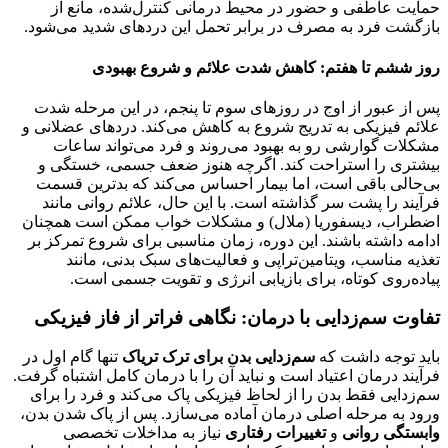
حمایت عاطفی و حضور در محیط درمانی کنترل‌شده، مانع از
بازگشت فرد به مصرف در برابر تحمل این دردهای شدید می‌شود.
روز ششم تا هفتم: کاهش شدت علائم و شروع بهبودی
پس از عبور از اوج در روزهای سوم تا پنجم، در این مرحله شدت
علائم فیزیکی به تدریج شروع به کاهش می‌کند. دردهای عضلانی و
مشکلات گوارشی رو به بهبود می‌روند و فرد می‌تواند ساعات
بیشتری را استراحت کند. اگرچه هنوز ضعف جسمی، خستگی و
بی‌حالی باقی است، اما بیمار احساس می‌کند که بدترین قسمت
فرآیند را پشت سر گذاشته است. با این حال، علائم روانی مانند
اضطراب، دیسفوریا (ملال) و مشکلات خواب ممکن است همچنان
ادامه داشته باشند. این دوره، زمان مناسبی برای شروع تمرکز بر
تغذیه مناسب، ویتامین‌تراپی و فعالیت‌های سبک بدنی، مانند
پیاده‌روی کوتاه، برای بازیابی انرژی و تقویت جسمی است.
تفاوت سم‌زدایی با درمان: نگاهی فراتر از فاز فیزیکی
باید توجه داشت که
سم‌زدایی بدن برای ترک تریاک
تنها گام اول در
فرآیند درمان اعتیاد است و نباید آن را با درمان کامل اشتباه گرفت.
سم‌زدایی فقط بدن را از لحاظ فیزیکی پاک می‌کند و فرد را برای
ورود به مرحله اصلی درمان آماده می‌سازد. پس از پاک شدن بدن،
وابستگی روانی
و
تغییرات رفتاری
نیاز به مداخلات تخصصی