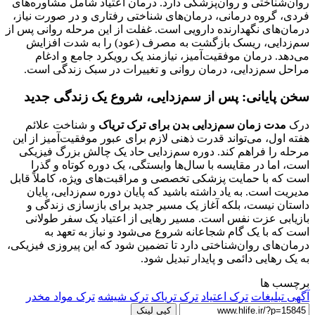
روان‌شناختی و روان‌پزشکی دارد. درمان اعتیاد شامل مشاوره‌های
فردی، گروه درمانی، درمان‌های شناختی رفتاری و در صورت نیاز،
درمان‌های نگهدارنده دارویی است. غفلت از این مرحله روانی پس از
سم‌زدایی، ریسک بازگشت به مصرف (عود) را به شدت افزایش
می‌دهد. درمان موفقیت‌آمیز، نیازمند یک رویکرد جامع و ادغام
مراحل سم‌زدایی، درمان روانی و تغییرات در سبک زندگی است.
سخن پایانی: پس از سم‌زدایی، شروع یک زندگی جدید
درک
مدت زمان سم‌زدایی بدن برای ترک تریاک
و شناخت علائم
هفته اول، می‌تواند قدرت ذهنی لازم برای عبور موفقیت‌آمیز از این
مرحله را فراهم کند. دوره سم‌زدایی حاد یک چالش بزرگ فیزیکی
است، اما در مقایسه با سال‌ها وابستگی، یک دوره کوتاه و گذرا
است که با حمایت پزشکی تخصصی و مراقبت‌های ویژه، کاملاً قابل
مدیریت است. به یاد داشته باشید که پایان دوره سم‌زدایی، پایان
داستان نیست، بلکه آغاز یک مسیر جدید برای بازسازی زندگی و
بازیابی عزت نفس است. مسیر رهایی از اعتیاد یک سفر طولانی
است که با یک گام شجاعانه شروع می‌شود و نیاز به تعهد به
درمان‌های روان‌شناختی دارد تا تضمین شود که این پیروزی فیزیکی،
به یک رهایی دائمی و پایدار تبدیل شود.
برچسب ها
آگهی تبلیغات
ترک اعتیاد
ترک تریاک
ترک شیشه
ترک مواد مخدر
کپی لینک