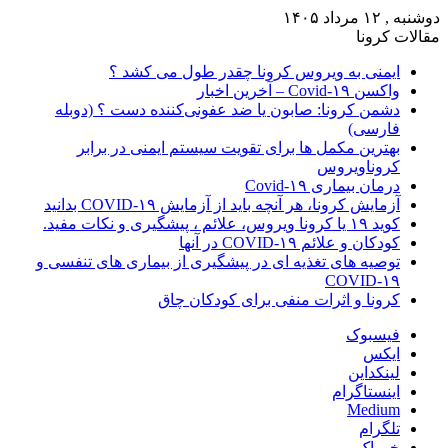
دوشنبه , ۱۲ مرداد ۱۴۰۵
مقالات کرونا
ایمنی به ویروس کرونا چقدر طول می کشد ؟
واکسن Covid-۱۹ – آخرین اخبار
دشمن کرونا: صابون یا ضد عفونی‌کننده دست ؟ (دوبله
فارسی)
بهترین مکمل ها برای تقویت سیستم ایمنی در برابر
کروناویروس
درمان بیماری Covid-۱۹
آزمایش کرونا، هر آنچه باید از آزمایش COVID-۱۹ بدانید
کوید ۱۹ یا کرونا ویروس، علائم ، پیشگیری و نکات مفید.
کودکان و علائم COVID-۱۹ در آنها
توصیه های تغذیه ای در پیشگیری از بیماری های تنفسی و
COVID-۱۹
کرونا و اثرات منفی برای کودکان چاق
فیسبوک
ایکس
لینکداین
اینستاگرام
Medium
تلگرام
خوراک