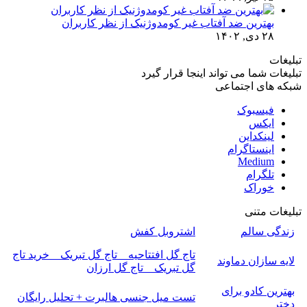
بهترین ضد آفتاب غیر کومدوژنیک از نظر کاربران
۲۸ دی, ۱۴۰۲
تبلیغات
تبلیغات شما می تواند اینجا قرار گیرد
شبکه های اجتماعی
فیسبوک
ایکس
لینکداین
اینستاگرام
Medium
تلگرام
خوراک
تبلیغات متنی
زندگی سالم
اشتروبل کفش
تاج گل افتتاحیه _ تاج گل تبریک _ خرید تاج
لایه سازان دماوند
گل تبریک _ تاج گل ارزان
بهترین کادو برای
تست میل جنسی هالبرت + تحلیل رایگان
دختر