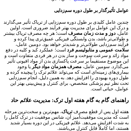
عوامل تأثیرگذار بر طول دوره سم‌زدایی
چندین عامل کلیدی بر طول دوره سم‌زدایی از تریاک تأثیر می‌گذارند
و درک این عوامل برای مدیریت بهتر فرآیند ضروری است. اولین
عامل،
دوز و مدت زمان مصرف
است؛ هر چه مصرف تریاک بیشتر
و طولانی‌تر باشد، بدن وابستگی فیزیکی عمیق‌تری پیدا کرده و
فرآیند سم‌زدایی طولانی‌تر و شدیدتر خواهد بود. دومین عامل،
سلامت عمومی و متابولیسم فرد
است؛ عملکرد کبد و کلیه در دفع
مواد زائد و سرعت سوخت و ساز بدن در هر فردی متفاوت است و
این موضوع مستقیماً بر سرعت پاکسازی بدن از مواد افیونی تأثیر
می‌گذارد. سومین عامل،
مصرف همزمان مواد دیگر
یا وجود
بیماری‌های زمینه‌ای است که می‌تواند علائم ترک را پیچیده کرده و
طول دوره بهبودی را افزایش دهد. به همین دلیل، انجام سم‌زدایی
تحت نظر تیم پزشکی متخصص، برای کنترل و پیش‌بینی بهتر این
عوامل، حیاتی است.
راهنمای گام به گام هفته اول ترک: مدیریت علائم حاد
هفته اول پس از قطع مصرف
تریاک
، مهم‌ترین و سخت‌ترین مرحله
است که مدیریت موفقیت‌آمیز آن، شانس موفقیت در ترک کامل را
به شدت افزایش می‌دهد. علائم فیزیکی در این دوره بسیار شدید
هستند، اما کاملاً قابل کنترل می‌باشند.