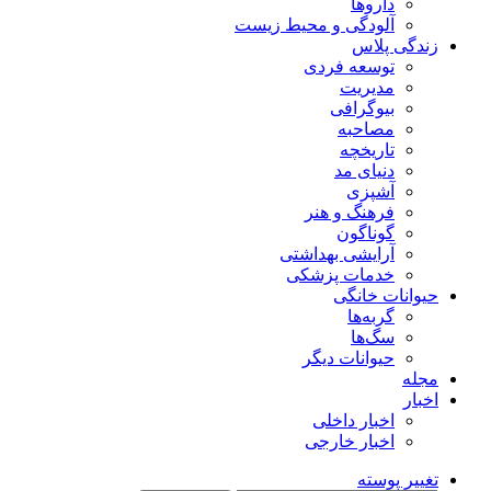
داروها
آلودگی و محیط زیست
زندگی پلاس
توسعه فردی
مدیریت
بیوگرافی
مصاحبه
تاریخچه
دنیای مد
آشپزی
فرهنگ و هنر
گوناگون
آرایشی بهداشتی
خدمات پزشکی
حیوانات خانگی
گربه‌ها
سگ‌ها
حیوانات دیگر
مجله
اخبار
اخبار داخلی
اخبار خارجی
تغییر پوسته