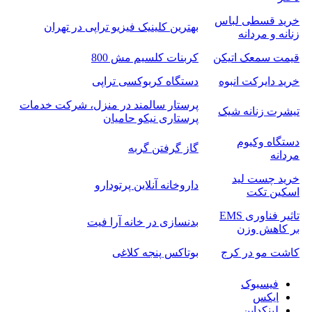
خرید قسطی لباس
بهترین کلینیک فیزیو تراپی در تهران
زنانه و مردانه
قیمت سمعک اتیکن
کربنات کلسیم مش 800
خرید دایرکت انبوه
دستگاه کربوکسی تراپی
پرستار سالمند در منزل، شرکت خدمات
تیشرت زنانه شیک
پرستاری نیکو حامیان
دستگاه وکیوم
گاز گرفتن گربه
مردانه
خرید چست لید
داروخانه آنلاین پرتودارو
اسکین تکت
تاثیر فناوری EMS
بدنسازی در خانه آرا فیت
بر کاهش وزن
کاشت مو در کرج
بوتاکس پنجه کلاغی
فیسبوک
ایکس
لینکداین