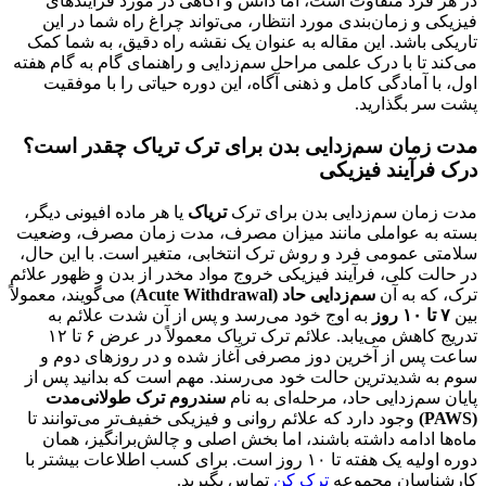
در هر فرد متفاوت است، اما دانش و آگاهی در مورد فرآیندهای
فیزیکی و زمان‌بندی مورد انتظار، می‌تواند چراغ راه شما در این
تاریکی باشد. این مقاله به عنوان یک نقشه راه دقیق، به شما کمک
می‌کند تا با درک علمی مراحل سم‌زدایی و راهنمای گام به گام هفته
اول، با آمادگی کامل و ذهنی آگاه، این دوره حیاتی را با موفقیت
پشت سر بگذارید.
مدت زمان سم‌زدایی بدن برای ترک تریاک چقدر است؟
درک فرآیند فیزیکی
مدت زمان سم‌زدایی بدن برای ترک
تریاک
یا هر ماده افیونی دیگر،
بسته به عواملی مانند میزان مصرف، مدت زمان مصرف، وضعیت
سلامتی عمومی فرد و روش ترک انتخابی، متغیر است. با این حال،
در حالت کلی، فرآیند فیزیکی خروج مواد مخدر از بدن و ظهور علائم
ترک، که به آن
سم‌زدایی حاد (Acute Withdrawal)
می‌گویند، معمولاً
بین
۷ تا ۱۰ روز
به اوج خود می‌رسد و پس از آن شدت علائم به
تدریج کاهش می‌یابد. علائم ترک تریاک معمولاً در عرض ۶ تا ۱۲
ساعت پس از آخرین دوز مصرفی آغاز شده و در روزهای دوم و
سوم به شدیدترین حالت خود می‌رسند. مهم است که بدانید پس از
پایان سم‌زدایی حاد، مرحله‌ای به نام
سندروم ترک طولانی‌مدت
(PAWS)
وجود دارد که علائم روانی و فیزیکی خفیف‌تر می‌توانند تا
ماه‌ها ادامه داشته باشند، اما بخش اصلی و چالش‌برانگیز، همان
دوره اولیه یک هفته تا ۱۰ روز است. برای کسب اطلاعات بیشتر با
کارشناسان مجموعه
ترک کن
تماس بگیرید.