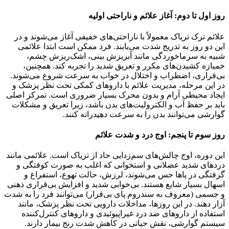
روز اول تا دوم: آغاز علائم و ناراحتی اولیه
علائم ترک تریاک معمولاً با ناراحتی‌های خفیفی آغاز می‌شوند و در
این دو روز به تدریج شدت می‌یابند. فرد ممکن است ابتدا علائمی
شبیه به سرماخوردگی مانند آبریزش بینی، اشک‌ریزش چشم،
خمیازه کشیدن‌های مکرر و تعریق شدید را تجربه کند. همچنین،
بی‌قراری، اضطراب و اختلال در خواب به سرعت شروع می‌شوند.
در این مرحله، مدیریت علائم با داروهای کمکی تحت نظر پزشک و
ایجاد محیطی آرام و بدون محرک بسیار ضروری است. تمرکز اصلی
باید بر حفظ آب و الکترولیت‌های بدن باشد، زیرا تعریق و مشکلات
گوارشی می‌توانند بدن را به سرعت دهیدراته کنند.
روز سوم تا پنجم: اوج درد و شدت علائم
این دوره، اوج چالش‌های سم‌زدایی حاد از تریاک است. علائمی مانند
دردهای شدید عضلانی و استخوانی که اغلب به صورت کوفتگی و
گرفتگی در پاها حس می‌شوند، لرزش، حالت تهوع، استفراغ و
اسهال بسیار شایع هستند. بی‌خوابی شدید و افزایش بی‌قراری ذهنی
و جسمی (معروف به سندروم پای بی‌قرار) می‌توانند فرد را به شدت
آزار دهند. در این روزها، مداخلات دارویی تحت نظر پزشک، مانند
استفاده از داروهای ضد درد غیراپیوئیدی و داروهای کنترل‌کننده
سیستم گوارشی، نقش حیاتی در کاهش شدت رنج بیمار دارند.