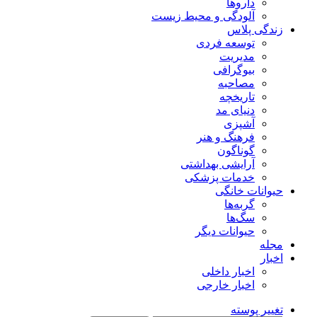
داروها
آلودگی و محیط زیست
زندگی پلاس
توسعه فردی
مدیریت
بیوگرافی
مصاحبه
تاریخچه
دنیای مد
آشپزی
فرهنگ و هنر
گوناگون
آرایشی بهداشتی
خدمات پزشکی
حیوانات خانگی
گربه‌ها
سگ‌ها
حیوانات دیگر
مجله
اخبار
اخبار داخلی
اخبار خارجی
تغییر پوسته