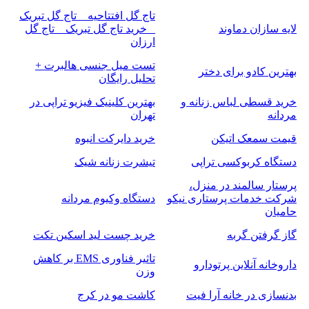
تاج گل افتتاحیه _ تاج گل تبریک
لایه سازان دماوند
_ خرید تاج گل تبریک _ تاج گل
ارزان
تست میل جنسی هالبرت +
بهترین کادو برای دختر
تحلیل رایگان
خرید قسطی لباس زنانه و
بهترین کلینیک فیزیو تراپی در
مردانه
تهران
قیمت سمعک اتیکن
خرید دایرکت انبوه
دستگاه کربوکسی تراپی
تیشرت زنانه شیک
پرستار سالمند در منزل،
شرکت خدمات پرستاری نیکو
دستگاه وکیوم مردانه
حامیان
گاز گرفتن گربه
خرید چست لید اسکین تکت
تاثیر فناوری EMS بر کاهش
داروخانه آنلاین پرتودارو
وزن
بدنسازی در خانه آرا فیت
کاشت مو در کرج