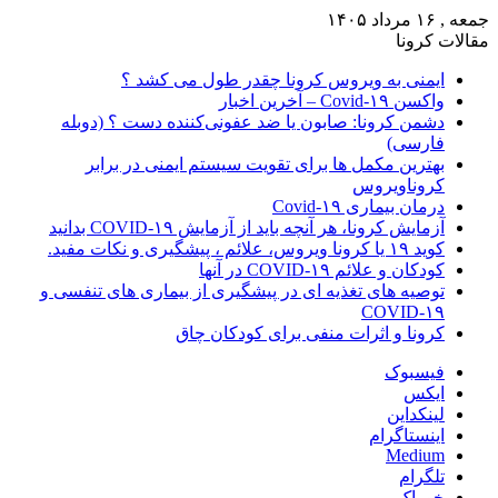
جمعه , ۱۶ مرداد ۱۴۰۵
مقالات کرونا
ایمنی به ویروس کرونا چقدر طول می کشد ؟
واکسن Covid-۱۹ – آخرین اخبار
دشمن کرونا: صابون یا ضد عفونی‌کننده دست ؟ (دوبله
فارسی)
بهترین مکمل ها برای تقویت سیستم ایمنی در برابر
کروناویروس
درمان بیماری Covid-۱۹
آزمایش کرونا، هر آنچه باید از آزمایش COVID-۱۹ بدانید
کوید ۱۹ یا کرونا ویروس، علائم ، پیشگیری و نکات مفید.
کودکان و علائم COVID-۱۹ در آنها
توصیه های تغذیه ای در پیشگیری از بیماری های تنفسی و
COVID-۱۹
کرونا و اثرات منفی برای کودکان چاق
فیسبوک
ایکس
لینکداین
اینستاگرام
Medium
تلگرام
خوراک