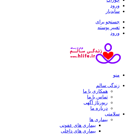
ورود
سایدبار
جستجو برای
تغییر پوسته
ورود
منو
زندگی سالم
همکاری با ما
تماس با ما
رپورتاژ آگهی
درباره ما
سلامتی
بیماری ها
بیماری های عفونی
بیماری های داخلی