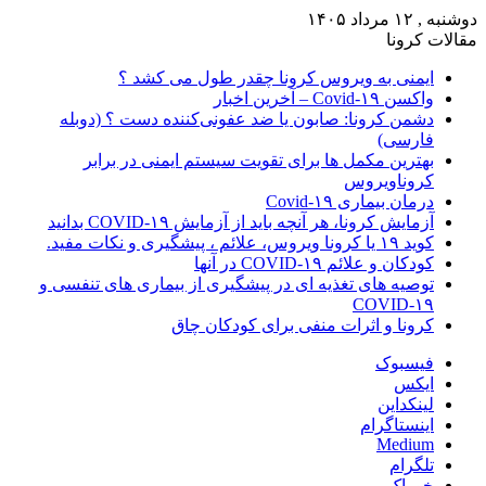
دوشنبه , ۱۲ مرداد ۱۴۰۵
مقالات کرونا
ایمنی به ویروس کرونا چقدر طول می کشد ؟
واکسن Covid-۱۹ – آخرین اخبار
دشمن کرونا: صابون یا ضد عفونی‌کننده دست ؟ (دوبله
فارسی)
بهترین مکمل ها برای تقویت سیستم ایمنی در برابر
کروناویروس
درمان بیماری Covid-۱۹
آزمایش کرونا، هر آنچه باید از آزمایش COVID-۱۹ بدانید
کوید ۱۹ یا کرونا ویروس، علائم ، پیشگیری و نکات مفید.
کودکان و علائم COVID-۱۹ در آنها
توصیه های تغذیه ای در پیشگیری از بیماری های تنفسی و
COVID-۱۹
کرونا و اثرات منفی برای کودکان چاق
فیسبوک
ایکس
لینکداین
اینستاگرام
Medium
تلگرام
خوراک