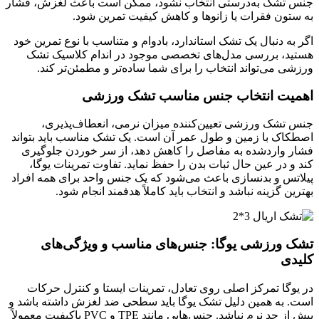
جنس تشک به‌درستی انتخاب نشود، ممکن است باعث لغزش، فشار
به ستون فقرات یا زانوها و کاهش کیفیت تمرین شود.
اگر به دنبال یک تشک استاندارد، بادوام و متناسب با نوع تمرین خود
هستید، بررسی مدل‌های تخصصی موجود در اندام کلاسیک تشک
ورزشی می‌تواند انتخاب را برای شما ساده‌تر و مطمئن‌تر کند.
اهمیت انتخاب جنس مناسب تشک ورزشی
جنس تشک ورزشی تعیین‌کننده میزان نرمی، انعطاف‌پذیری،
اصطکاک با زمین و طول عمر آن است. یک تشک مناسب باید بتواند
فشار واردشده به مفاصل را کاهش دهد، از سر خوردن جلوگیری
کند و در عین حال ثبات بدن را حفظ نماید. تفاوت تمرینات یوگا،
پیلاتس و بدنسازی باعث می‌شود که یک جنس واحد برای همه افراد
بهترین گزینه نباشد و انتخاب باید کاملاً هدفمند انجام شود.
تشک ورزشی یوگا: جنس‌های مناسب و ویژگی‌های
کلیدی
در یوگا تمرکز اصلی روی تعادل، تمرینات ایستا و کنترل حرکات
است. به همین دلیل تشک یوگا باید سطحی ضد لغزش داشته باشد و
بیش از حد نرم نباشد. جنس‌هایی مانند TPE و PVC باکیفیت معمولاً