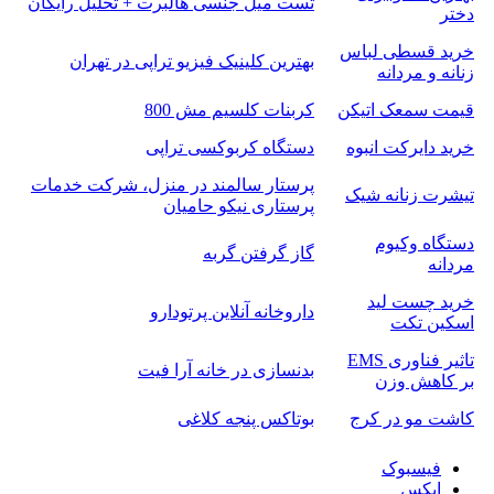
تست میل جنسی هالبرت + تحلیل رایگان
دختر
خرید قسطی لباس
بهترین کلینیک فیزیو تراپی در تهران
زنانه و مردانه
قیمت سمعک اتیکن
کربنات کلسیم مش 800
خرید دایرکت انبوه
دستگاه کربوکسی تراپی
پرستار سالمند در منزل، شرکت خدمات
تیشرت زنانه شیک
پرستاری نیکو حامیان
دستگاه وکیوم
گاز گرفتن گربه
مردانه
خرید چست لید
داروخانه آنلاین پرتودارو
اسکین تکت
تاثیر فناوری EMS
بدنسازی در خانه آرا فیت
بر کاهش وزن
کاشت مو در کرج
بوتاکس پنجه کلاغی
فیسبوک
ایکس