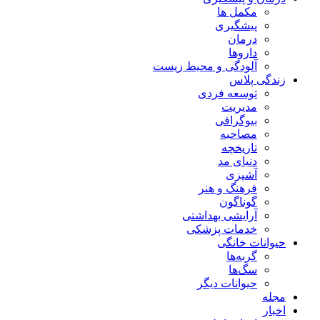
مکمل ها
پیشگیری
درمان
داروها
آلودگی و محیط زیست
زندگی پلاس
توسعه فردی
مدیریت
بیوگرافی
مصاحبه
تاریخچه
دنیای مد
آشپزی
فرهنگ و هنر
گوناگون
آرایشی بهداشتی
خدمات پزشکی
حیوانات خانگی
گربه‌ها
سگ‌ها
حیوانات دیگر
مجله
اخبار