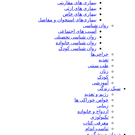
بیماری های مقاربتی
بیماری های ارثی
بیماری های خاص
بیماری‌های استخوان و مفاصل
روان شناسی
آسیب های اجتماعی
روان شناسی تحصیلی
روان شناسی خانواده
روان شناسی کودک
جراحی‌ها
تغذیه
طب سنتی
زنان
کودک
آموزشی
سبک زندگی
رژیم و تغذیه
خواص خوراکی ها
زیبایی
ازدواج و خانواده
تکنولوژی
معرفی کتاب
تناسب اندام
درمان و پیشگیری