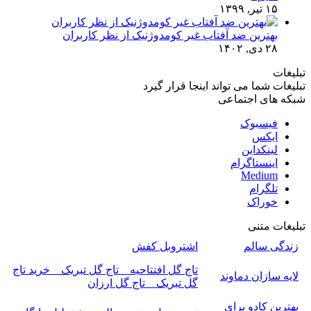
۱۵ تیر, ۱۳۹۹
بهترین ضد آفتاب غیر کومدوژنیک از نظر کاربران
۲۸ دی, ۱۴۰۲
تبلیغات
تبلیغات شما می تواند اینجا قرار گیرد
شبکه های اجتماعی
فیسبوک
ایکس
لینکداین
اینستاگرام
Medium
تلگرام
خوراک
تبلیغات متنی
زندگی سالم
اشتروبل کفش
تاج گل افتتاحیه _ تاج گل تبریک _ خرید تاج
لایه سازان دماوند
گل تبریک _ تاج گل ارزان
بهترین کادو برای