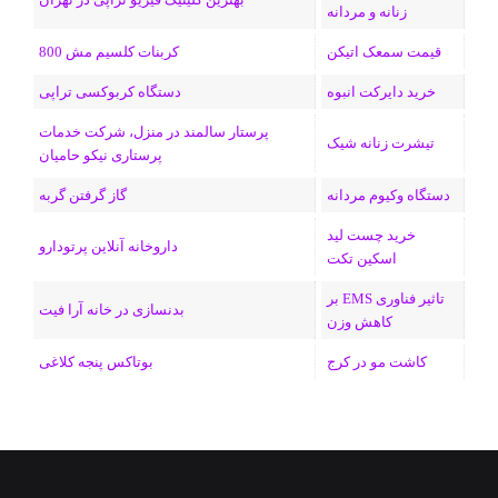
ن
ر
زنانه و مردانه
ا
قیمت سمعک اتیکن
کربنات کلسیم مش 800
م
خرید دایرکت انبوه
دستگاه کربوکسی تراپی
پرستار سالمند در منزل، شرکت خدمات
تیشرت زنانه شیک
پرستاری نیکو حامیان
دستگاه وکیوم مردانه
گاز گرفتن گربه
خرید چست لید
داروخانه آنلاین پرتودارو
اسکین تکت
تاثیر فناوری EMS بر
بدنسازی در خانه آرا فیت
کاهش وزن
کاشت مو در کرج
بوتاکس پنجه کلاغی