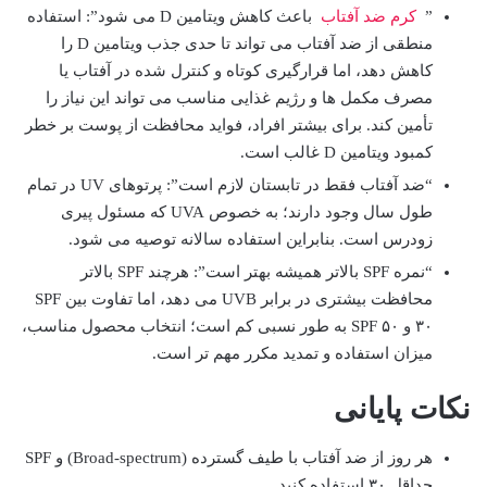
”
کرم ضد آفتاب
باعث کاهش ویتامین D می شود”: استفاده
منطقی از ضد آفتاب می تواند تا حدی جذب ویتامین D را
کاهش دهد، اما قرارگیری کوتاه و کنترل شده در آفتاب یا
مصرف مکمل ها و رژیم غذایی مناسب می تواند این نیاز را
تأمین کند. برای بیشتر افراد، فواید محافظت از پوست بر خطر
کمبود ویتامین D غالب است.
“ضد آفتاب فقط در تابستان لازم است”: پرتوهای UV در تمام
طول سال وجود دارند؛ به خصوص UVA که مسئول پیری
زودرس است. بنابراین استفاده سالانه توصیه می شود.
“نمره SPF بالاتر همیشه بهتر است”: هرچند SPF بالاتر
محافظت بیشتری در برابر UVB می دهد، اما تفاوت بین SPF
۳۰ و SPF ۵۰ به طور نسبی کم است؛ انتخاب محصول مناسب،
میزان استفاده و تمدید مکرر مهم تر است.
نکات پایانی
هر روز از ضد آفتاب با طیف گسترده (Broad-spectrum) و SPF
حداقل ۳۰ استفاده کنید.