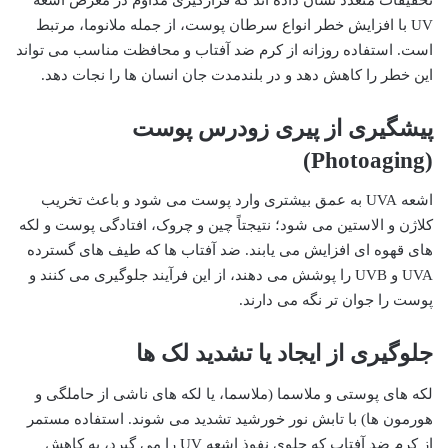
UV با افزایش خطر انواع سرطان پوست، از جمله ملانوما، مرتبط
است. استفاده روزانه از کرم ضد آفتاب و محافظت مناسب می تواند
این خطر را کاهش دهد و در بلندمدت جان انسان ها را نجات دهد.
پیشگیری از پیری زودرس پوست
(Photoaging)
اشعه UVA به عمق بیشتری وارد پوست می شود و باعث تخریب
کلاژن و الاستین می شود؛ نتیجتاً چین و چروک، افتادگی پوست و لکه
های قهوه ای افزایش می یابند. ضد آفتاب ها که طیف های گسترده
UVA و UVB را پوشش می دهند، از این فرآیند جلوگیری می کنند و
پوست را جوان تر نگه می دارند.
جلوگیری از ایجاد یا تشدید لک ها
لکه های پوستی و ملاسما (ملاسما، یا لکه های ناشی از حاملگی و
هورمون ها) با تابش نور خورشید تشدید می شوند. استفاده مستمر
از کرم ضد آفتاب که جلوی نفوذ اشعه UV را می گیرد، به کاهش