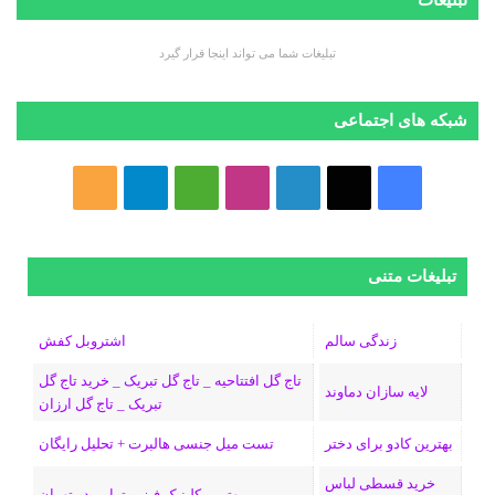
تبلیغات شما می تواند اینجا قرار گیرد
شبکه های اجتماعی
ف
ا
ل
ا
M
ت
خ
ی
ی
ی
ی
e
ل
و
س
ک
ن
ن
d
گ
ر
تبلیغات متنی
ب
س
ک
س
i
ر
ا
زندگی سالم
اشتروبل کفش
و
د
ت
u
ا
ک
تاج گل افتتاحیه _ تاج گل تبریک _ خرید تاج گل
لایه سازان دماوند
تبریک _ تاج گل ارزان
ک
ا
ا
m
م
بهترین کادو برای دختر
تست میل جنسی هالبرت + تحلیل رایگان
ی
گ
خرید قسطی لباس
بهترین کلینیک فیزیو تراپی در تهران