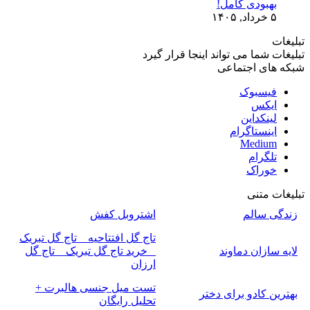
بهبودی کامل!
۵ خرداد, ۱۴۰۵
تبلیغات
تبلیغات شما می تواند اینجا قرار گیرد
شبکه های اجتماعی
فیسبوک
ایکس
لینکداین
اینستاگرام
Medium
تلگرام
خوراک
تبلیغات متنی
زندگی سالم
اشتروبل کفش
تاج گل افتتاحیه _ تاج گل تبریک
لایه سازان دماوند
_ خرید تاج گل تبریک _ تاج گل
ارزان
تست میل جنسی هالبرت +
بهترین کادو برای دختر
تحلیل رایگان