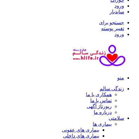
ورود
سایدبار
جستجو برای
تغییر پوسته
ورود
منو
زندگی سالم
همکاری با ما
تماس با ما
رپورتاژ آگهی
درباره ما
سلامتی
بیماری ها
بیماری های عفونی
بیماری های داخلی