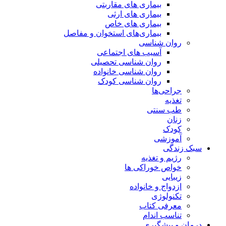
بیماری های مقاربتی
بیماری های ارثی
بیماری های خاص
بیماری‌های استخوان و مفاصل
روان شناسی
آسیب های اجتماعی
روان شناسی تحصیلی
روان شناسی خانواده
روان شناسی کودک
جراحی‌ها
تغذیه
طب سنتی
زنان
کودک
آموزشی
سبک زندگی
رژیم و تغذیه
خواص خوراکی ها
زیبایی
ازدواج و خانواده
تکنولوژی
معرفی کتاب
تناسب اندام
درمان و پیشگیری