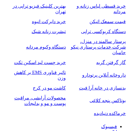
خرید قسطی لباس زنانه و
بهترین کلینیک فیزیو تراپی در
مردانه
تهران
قیمت سمعک اتیکن
خرید دایرکت انبوه
دستگاه کربوکسی تراپی
تیشرت زنانه شیک
پرستار سالمند در منزل،
شرکت خدمات پرستاری نیکو
دستگاه وکیوم مردانه
حامیان
گاز گرفتن گربه
خرید چست لید اسکین تکت
تاثیر فناوری EMS بر کاهش
داروخانه آنلاین پرتودارو
وزن
بدنسازی در خانه آرا فیت
کاشت مو در کرج
محصولات آرایشی، مراقبت
بوتاکس پنجه کلاغی
پوست و مو و بدلیجات
خرماکده دنیادیده
فیسبوک