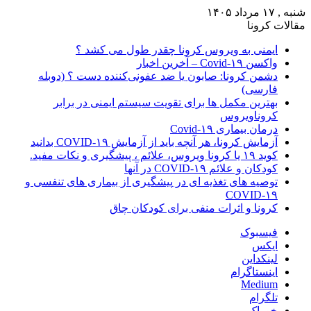
شنبه , ۱۷ مرداد ۱۴۰۵
مقالات کرونا
ایمنی به ویروس کرونا چقدر طول می کشد ؟
واکسن Covid-۱۹ – آخرین اخبار
دشمن کرونا: صابون یا ضد عفونی‌کننده دست ؟ (دوبله
فارسی)
بهترین مکمل ها برای تقویت سیستم ایمنی در برابر
کروناویروس
درمان بیماری Covid-۱۹
آزمایش کرونا، هر آنچه باید از آزمایش COVID-۱۹ بدانید
کوید ۱۹ یا کرونا ویروس، علائم ، پیشگیری و نکات مفید.
کودکان و علائم COVID-۱۹ در آنها
توصیه های تغذیه ای در پیشگیری از بیماری های تنفسی و
COVID-۱۹
کرونا و اثرات منفی برای کودکان چاق
فیسبوک
ایکس
لینکداین
اینستاگرام
Medium
تلگرام
خوراک