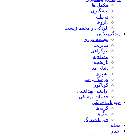
مکمل ها
پیشگیری
درمان
داروها
آلودگی و محیط زیست
زندگی پلاس
توسعه فردی
مدیریت
بیوگرافی
مصاحبه
تاریخچه
دنیای مد
آشپزی
فرهنگ و هنر
گوناگون
آرایشی بهداشتی
خدمات پزشکی
حیوانات خانگی
گربه‌ها
سگ‌ها
حیوانات دیگر
مجله
اخبار