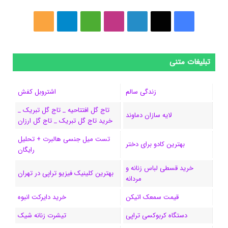
ف
ا
ل
ا
M
ت
خ
ی
ی
ی
ی
e
ل
و
س
ک
ن
ن
d
گ
ر
تبلیغات متنی
ب
س
ک
س
i
ر
ا
زندگی سالم
اشتروبل کفش
و
د
ت
u
ا
ک
تاج گل افتتاحیه _ تاج گل تبریک _
لایه سازان دماوند
خرید تاج گل تبریک _ تاج گل ارزان
ک
ا
ا
m
م
تست میل جنسی هالبرت + تحلیل
ی
گ
بهترین کادو برای دختر
رایگان
ن
ر
خرید قسطی لباس زنانه و
بهترین کلینیک فیزیو تراپی در تهران
مردانه
ا
قیمت سمعک اتیکن
خرید دایرکت انبوه
م
دستگاه کربوکسی تراپی
تیشرت زنانه شیک