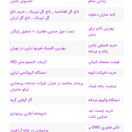
زندگی سالم
اشتروبل کفش
و
د
ت
u
ا
ک
تاج گل افتتاحیه _ تاج گل تبریک _ خرید تاج
لایه سازان دماوند
گل تبریک _ تاج گل ارزان
ک
ا
ا
m
م
بهترین کادو برای
ی
گ
تست میل جنسی هالبرت + تحلیل رایگان
دختر
ن
ر
خرید قسطی لباس
بهترین کلینیک فیزیو تراپی در تهران
زنانه و مردانه
ا
قیمت سمعک اتیکن
کربنات کلسیم مش 800
م
خرید دایرکت انبوه
دستگاه کربوکسی تراپی
پرستار سالمند در منزل، شرکت خدمات پرستاری
تیشرت زنانه شیک
نیکو حامیان
دستگاه وکیوم مردانه
گاز گرفتن گربه
خرید چست لید
داروخانه آنلاین پرتودارو
اسکین تکت
تاثیر فناوری EMS بر
بدنسازی در خانه آرا فیت