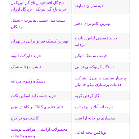
تاج گل افتتاحیه _ تاج گل تبریک _
لایه سازان دماوند
خرید تاج گل تبریک _ تاج گل ارزان
ک
ا
ا
m
م
تست میل جنسی هالبرت + تحلیل
ی
گ
بهترین کادو برای دختر
رایگان
ن
ر
خرید قسطی لباس زنانه و
بهترین کلینیک فیزیو تراپی در تهران
مردانه
ا
قیمت سمعک اتیکن
خرید دایرکت انبوه
م
دستگاه کربوکسی تراپی
تیشرت زنانه شیک
پرستار سالمند در منزل، شرکت
دستگاه وکیوم مردانه
خدمات پرستاری نیکو حامیان
گاز گرفتن گربه
خرید چست لید اسکین تکت
داروخانه آنلاین پرتودارو
تاثیر فناوری EMS بر کاهش وزن
بدنسازی در خانه آرا فیت
کاشت مو در کرج
محصولات آرایشی، مراقبت پوست
بوتاکس پنجه کلاغی
و مو و بدلیجات