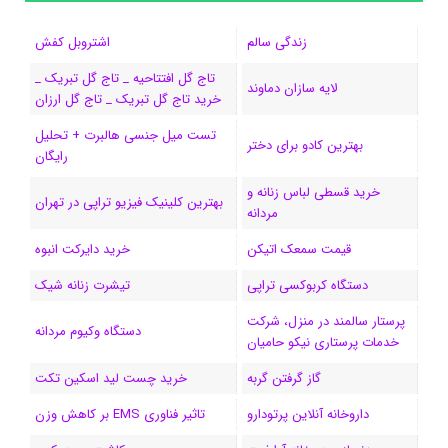
زندگی سالم
اشتروبل کفش
تاج گل افتتاحیه _ تاج گل تبریک _
لایه سازان دماوند
خرید تاج گل تبریک _ تاج گل ارزان
تست میل جنسی هالبرت + تحلیل
بهترین کادو برای دختر
رایگان
خرید قسطی لباس زنانه و
بهترین کلینیک فیزیو تراپی در تهران
مردانه
قیمت سمعک اتیکن
خرید دایرکت انبوه
دستگاه کربوکسی تراپی
تیشرت زنانه شیک
پرستار سالمند در منزل، شرکت
دستگاه وکیوم مردانه
خدمات پرستاری نیکو حامیان
گاز گرفتن گربه
خرید چست لید اسکین تکت
داروخانه آنلاین پرتودارو
تاثیر فناوری EMS بر کاهش وزن