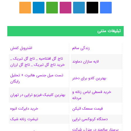
ف
ا
ل
ا
M
ت
خ
ی
ی
ی
ی
e
ل
و
س
ک
ن
ن
d
گ
ر
تبلیغات متنی
ب
س
ک
س
i
ر
ا
زندگی سالم
اشتروبل کفش
و
د
ت
u
ا
ک
تاج گل افتتاحیه _ تاج گل تبریک _
لایه سازان دماوند
خرید تاج گل تبریک _ تاج گل ارزان
ک
ا
ا
m
م
تست میل جنسی هالبرت + تحلیل
ی
گ
بهترین کادو برای دختر
رایگان
ن
ر
خرید قسطی لباس زنانه و
بهترین کلینیک فیزیو تراپی در تهران
مردانه
ا
قیمت سمعک اتیکن
خرید دایرکت انبوه
م
دستگاه کربوکسی تراپی
تیشرت زنانه شیک
پرستار سالمند در منزل، شرکت