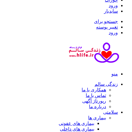
ورود
سایدبار
جستجو برای
تغییر پوسته
ورود
منو
زندگی سالم
همکاری با ما
تماس با ما
رپورتاژ آگهی
درباره ما
سلامتی
بیماری ها
بیماری های عفونی
بیماری های داخلی