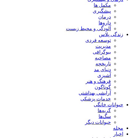
مکمل ها
پیشگیری
درمان
داروها
آلودگی و محیط زیست
زندگی پلاس
توسعه فردی
مدیریت
بیوگرافی
مصاحبه
تاریخچه
دنیای مد
آشپزی
فرهنگ و هنر
گوناگون
آرایشی بهداشتی
خدمات پزشکی
حیوانات خانگی
گربه‌ها
سگ‌ها
حیوانات دیگر
مجله
اخبار