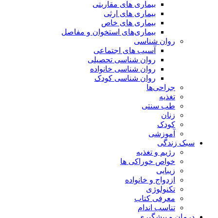
بیماری های مقاربتی
بیماری های ارثی
بیماری های خاص
بیماری‌های استخوان و مفاصل
روان شناسی
آسیب های اجتماعی
روان شناسی تحصیلی
روان شناسی خانواده
روان شناسی کودک
جراحی‌ها
تغذیه
طب سنتی
زنان
کودک
آموزشی
سبک زندگی
رژیم و تغذیه
خواص خوراکی ها
زیبایی
ازدواج و خانواده
تکنولوژی
معرفی کتاب
تناسب اندام
درمان و پیشگیری