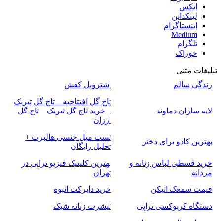
ایکس
لینکداین
اینستاگرام
Medium
تلگرام
خوراک
تبلیغات متنی
زندگی سالم
اشتروبل کفش
تاج گل افتتاحیه _ تاج گل تبریک
لایه سازان دماوند
_ خرید تاج گل تبریک _ تاج گل
ارزان
تست میل جنسی هالبرت +
بهترین کادو برای دختر
تحلیل رایگان
خرید قسطی لباس زنانه و
بهترین کلینیک فیزیو تراپی در
مردانه
تهران
قیمت سمعک اتیکن
خرید دایرکت انبوه
دستگاه کربوکسی تراپی
تیشرت زنانه شیک