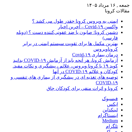
جمعه , ۱۶ مرداد ۱۴۰۵
مقالات کرونا
ایمنی به ویروس کرونا چقدر طول می کشد ؟
واکسن Covid-۱۹ – آخرین اخبار
دشمن کرونا: صابون یا ضد عفونی‌کننده دست ؟ (دوبله
فارسی)
بهترین مکمل ها برای تقویت سیستم ایمنی در برابر
کروناویروس
درمان بیماری Covid-۱۹
آزمایش کرونا، هر آنچه باید از آزمایش COVID-۱۹ بدانید
کوید ۱۹ یا کرونا ویروس، علائم ، پیشگیری و نکات مفید.
کودکان و علائم COVID-۱۹ در آنها
توصیه های تغذیه ای در پیشگیری از بیماری های تنفسی و
COVID-۱۹
کرونا و اثرات منفی برای کودکان چاق
فیسبوک
ایکس
لینکداین
اینستاگرام
Medium
تلگرام
خوراک