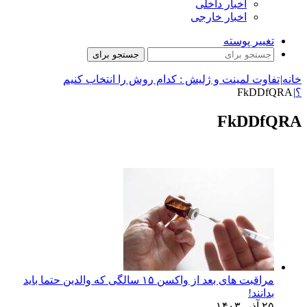
اخبار داخلی
اخبار خارجی
تغییر پوسته
جستجو برای
خانه
|
تفاوت لمینت و ژلیش : کدام روش را انتخاب کنیم
؟
|
FkDDfQRA
FkDDfQRA
مراقبت های بعد از واکسن ۱۵ سالگی که والدین حتما باید
بدانند!
۲۵ آذر, ۱۴۰۳