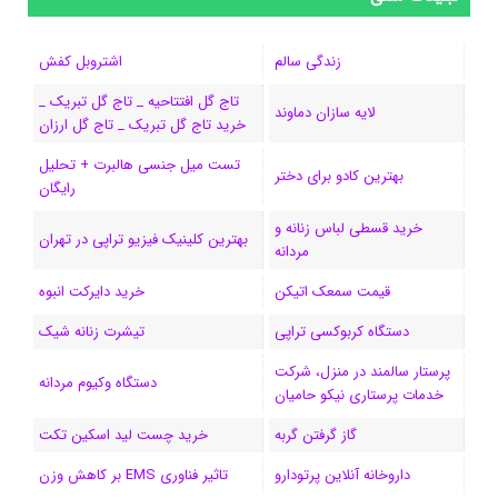
ب
س
ک
س
i
ر
ا
زندگی سالم
اشتروبل کفش
و
د
ت
u
ا
ک
تاج گل افتتاحیه _ تاج گل تبریک _
لایه سازان دماوند
خرید تاج گل تبریک _ تاج گل ارزان
ک
ا
ا
m
م
تست میل جنسی هالبرت + تحلیل
ی
گ
بهترین کادو برای دختر
رایگان
ن
ر
خرید قسطی لباس زنانه و
بهترین کلینیک فیزیو تراپی در تهران
مردانه
ا
قیمت سمعک اتیکن
خرید دایرکت انبوه
م
دستگاه کربوکسی تراپی
تیشرت زنانه شیک
پرستار سالمند در منزل، شرکت
دستگاه وکیوم مردانه
خدمات پرستاری نیکو حامیان
گاز گرفتن گربه
خرید چست لید اسکین تکت
داروخانه آنلاین پرتودارو
تاثیر فناوری EMS بر کاهش وزن