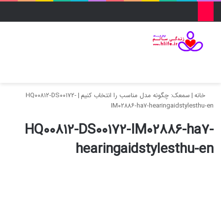
منو
ورود
تغییر پو
جس
خانه
|
سمعک‌: چگونه مدل مناسب را انتخاب کنیم
|
HQ۰۰۸۱۲-DS۰۰۱۷۲-
IM۰۲۸۸۶-ha۷-hearingaidstylesthu-en
HQ۰۰۸۱۲-DS۰۰۱۷۲-IM۰۲۸۸۶-ha۷-
hearingaidstylesthu-en