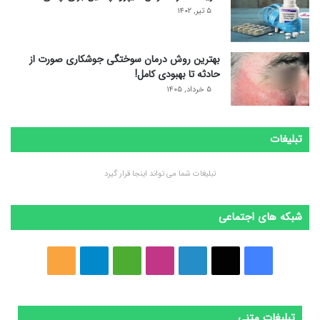
۵ تیر, ۱۴۰۲
بهترین روش درمان سوختگی جوشکاری صورت از
حادثه تا بهبودی کامل!
۵ خرداد, ۱۴۰۵
تبلیغات
تبلیغات شما می تواند اینجا قرار گیرد
شبکه های اجتماعی
ف
ا
ل
ا
M
ت
خ
ی
ی
ی
ی
e
ل
و
س
ک
ن
ن
d
گ
ر
تبلیغات متنی