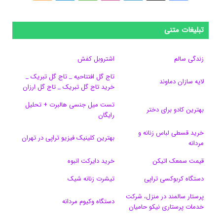
ی
ی
ی
ی
e
ل
و
س
ک
ن
ن
d
گ
ر
تبلیغات متنی
ب
س
ک
س
i
ر
ا
زندگی سالم
اشتروبل کفش
و
د
ت
u
ا
ک
تاج گل افتتاحیه _ تاج گل تبریک _
لایه سازان دماوند
خرید تاج گل تبریک _ تاج گل ارزان
ک
ا
ا
m
م
تست میل جنسی هالبرت + تحلیل
ی
گ
بهترین کادو برای دختر
رایگان
ن
ر
خرید قسطی لباس زنانه و
بهترین کلینیک فیزیو تراپی در تهران
مردانه
ا
قیمت سمعک اتیکن
خرید دایرکت انبوه
م
دستگاه کربوکسی تراپی
تیشرت زنانه شیک
پرستار سالمند در منزل، شرکت
دستگاه وکیوم مردانه
خدمات پرستاری نیکو حامیان